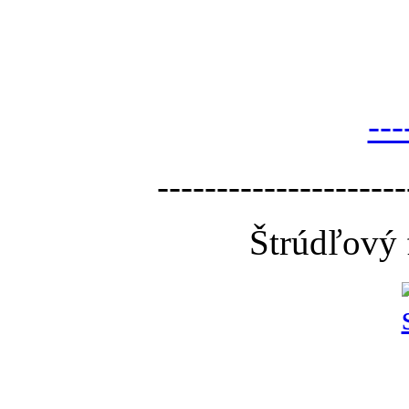
---
---------------------
Štrúdľový 