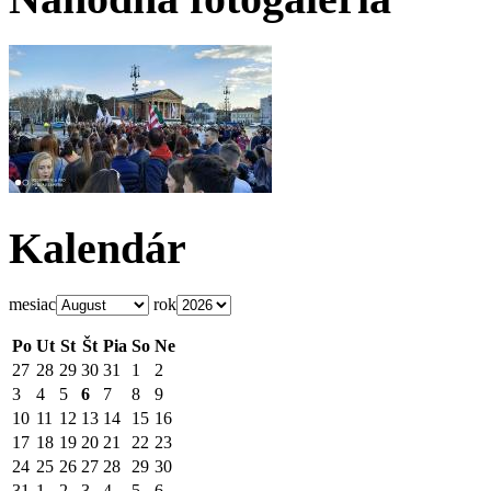
Kalendár
mesiac
rok
Po
Ut
St
Št
Pia
So
Ne
27
28
29
30
31
1
2
3
4
5
6
7
8
9
10
11
12
13
14
15
16
17
18
19
20
21
22
23
24
25
26
27
28
29
30
31
1
2
3
4
5
6