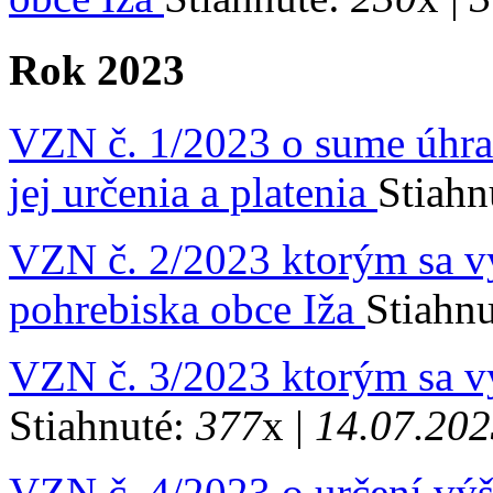
Rok 2023
VZN č. 1/2023 o sume úhrad
jej určenia a platenia
Stiahn
VZN č. 2/2023 ktorým sa v
pohrebiska obce Iža
Stiahn
VZN č. 3/2023 ktorým sa v
Stiahnuté:
377
x |
14.07.202
VZN č. 4/2023 o určení výš