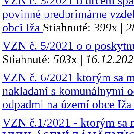
VZN č. 3/2021 o určení spá
povinné predprimárne vzdel
obci Iža
Stiahnuté:
399
x |
2
VZN č. 5/2021 o o poskytnut
Stiahnuté:
503
x |
16.12.202
VZN č. 6/2021 ktorým sa m
nakladaní s komunálnymi 
odpadmi na území obce Iž
VZN č.1/2021 - ktorým sa 