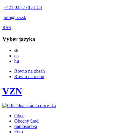
+421 035 778 31 53
info@iza.sk
RSS
Výber jazyka
Slovensky
sk
English
en
Magyar
hu
Rovno na obsah
Rovno na menu
VZN
Obec
Obecný úrad
Samospráva
Foto