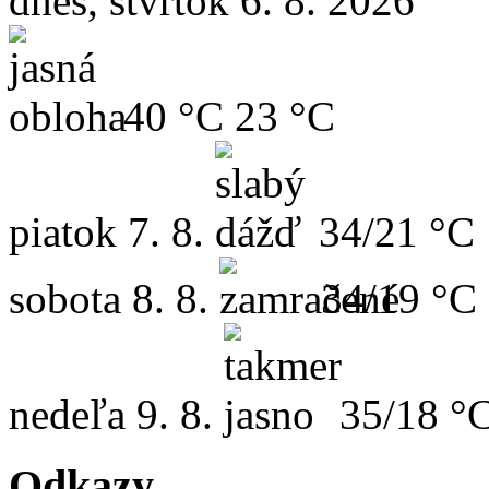
dnes, štvrtok 6. 8. 2026
40 °C
23 °C
piatok
7. 8.
34/21 °C
sobota
8. 8.
34/19 °C
nedeľa
9. 8.
35/18 °
Odkazy