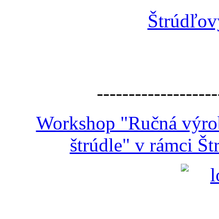
Štrúdľov
-------------------
Workshop "Ručná výroba
štrúdle" v rámci Š