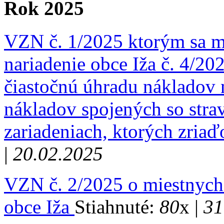
Rok 2025
VZN č. 1/2025 ktorým sa m
nariadenie obce Iža č. 4/20
čiastočnú úhradu nákladov 
nákladov spojených so stra
zariadeniach, ktorých zria
|
20.02.2025
VZN č. 2/2025 o miestnych
obce Iža
Stiahnuté:
80
x |
31