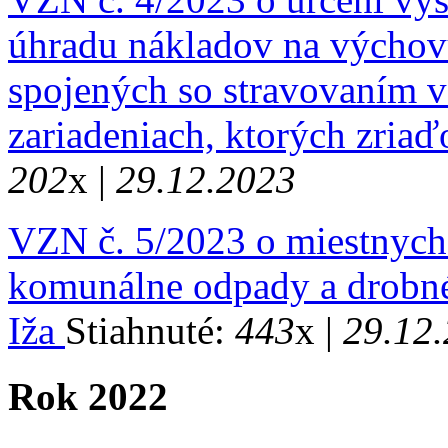
úhradu nákladov na výchovu
spojených so stravovaním v
zariadeniach, ktorých zria
202
x |
29.12.2023
VZN č. 5/2023 o miestnych
komunálne odpady a drobné
Iža
Stiahnuté:
443
x |
29.12
Rok 2022