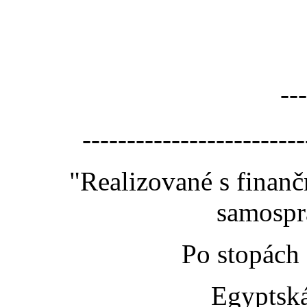
---
-------------------------
"Realizované s finan
samospr
Po stopách
Egyptská