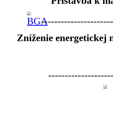
Prístavba k ma
---------------------
Zníženie energetickej
-------------------