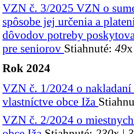
VZN č. 3/2025 VZN o sume 
spôsobe jej určenia a plateni
dôvodov potreby poskytovan
pre seniorov
Stiahnuté:
49
x
Rok 2024
VZN č. 1/2024 o nakladaní
vlastníctve obce Iža
Stiahnu
VZN č. 2/2024 o miestnych
obce Iža
Stiahnuté:
230
x |
3