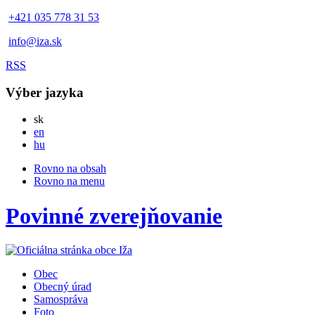
+421 035 778 31 53
info@iza.sk
RSS
Výber jazyka
Slovensky
sk
English
en
Magyar
hu
Rovno na obsah
Rovno na menu
Povinné zverejňovanie
Obec
Obecný úrad
Samospráva
Foto