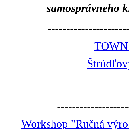
samosprávneho k
---------------------
TOWN
Štrúdľov
-------------------
Workshop "Ručná výroba