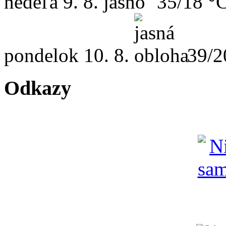
nedeľa
9. 8.
35/18 °
pondelok
10. 8.
39/2
Odkazy