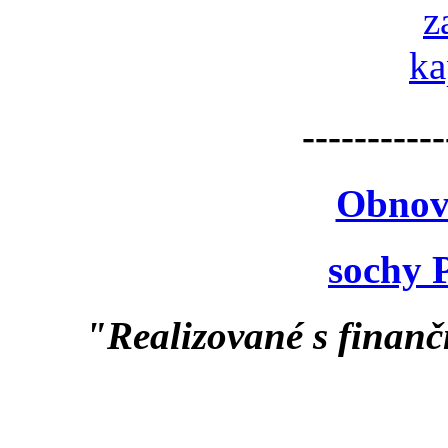
-----------
Obnov
sochy 
"Realizované s finan