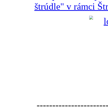
štrúdle" v rámci Š
----------------------