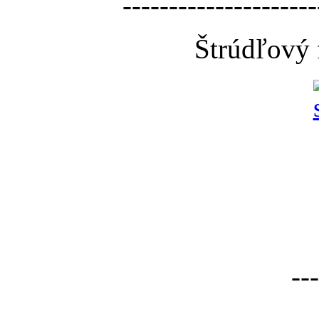
---------------------
Štrúdľový 
---