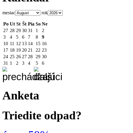
mesiac
rok
Po
Ut
St
Št
Pia
So
Ne
27
28
29
30
31
1
2
3
4
5
6
7
8
9
10
11
12
13
14
15
16
17
18
19
20
21
22
23
24
25
26
27
28
29
30
31
1
2
3
4
5
6
Anketa
Triedite odpad?