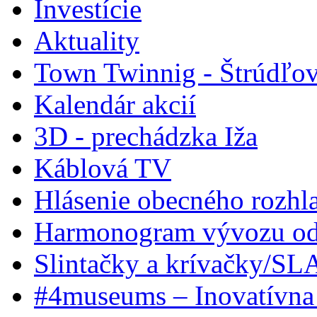
Investície
Aktuality
Town Twinnig - Štrúdľov
Kalendár akcií
3D - prechádzka Iža
Káblová TV
Hlásenie obecného rozhl
Harmonogram vývozu odp
Slintačky a krívačky/SL
#4museums – Inovatívna 