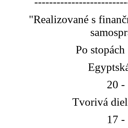
-------------------------
"Realizované s finan
samospr
Po stopách
Egyptská
20 -
Tvorivá die
17 -