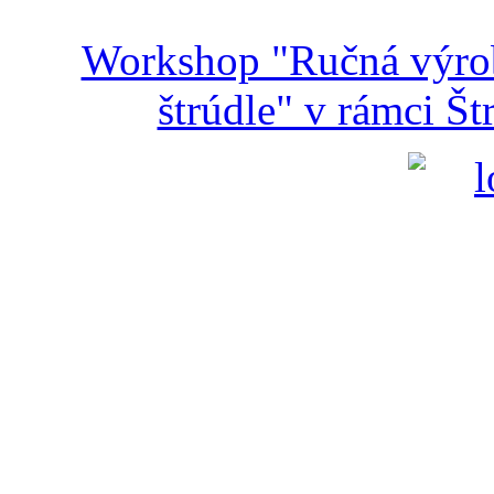
Workshop "Ručná výroba
štrúdle" v rámci Š