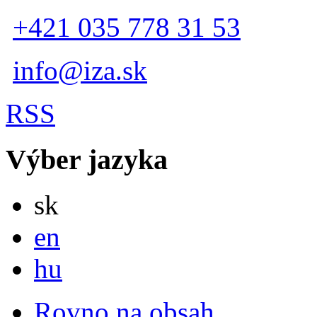
+421 035 778 31 53
info@iza.sk
RSS
Výber jazyka
Slovensky
sk
English
en
Magyar
hu
Rovno na obsah