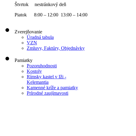
Štvrtok nestránkový deň
Piatok 8:00 – 12:00 13:00 – 14:00
Zverejňovanie
Úradná tabula
VZN
Zmluvy, Faktúry, Objednávky
Pamiatky
Pozoruhodnosti
Kostoly
Rímsky kastel v Iži -
Kelemantia
Kamenné kríže a pamiatky
Prírodné zaujímavosti