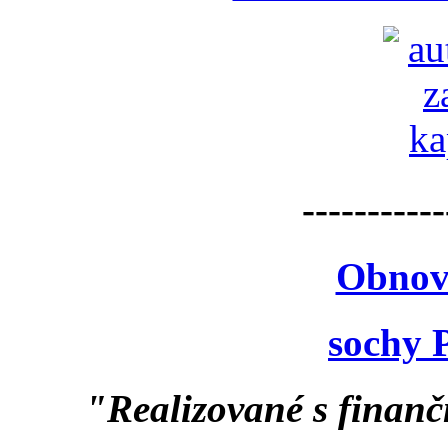
-----------
Obnov
sochy 
"Realizované s finan