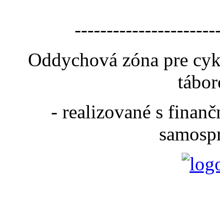
----------------------
Oddychová zóna pre cyk
tábor
- realizované s fina
samospr