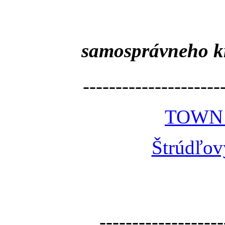
samosprávneho k
---------------------
TOWN
Štrúdľov
-------------------