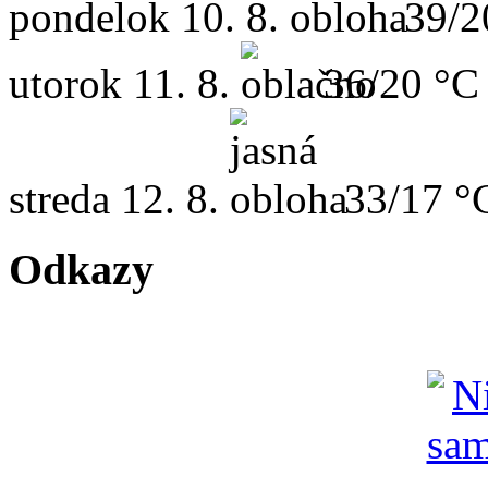
pondelok
10. 8.
39/2
utorok
11. 8.
36/20 °C
streda
12. 8.
33/17 °
Odkazy