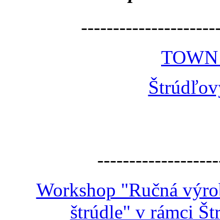
---------------------
TOWN
Štrúdľov
-------------------
Workshop "Ručná výroba
štrúdle" v rámci Š