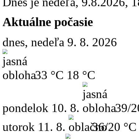
Dnes je
nedeľa
,
9.8.2026
,
1
Aktuálne počasie
dnes, nedeľa 9. 8. 2026
33 °C
18 °C
pondelok
10. 8.
39/2
utorok
11. 8.
36/20 °C