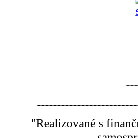
---
-------------------------
"Realizované s finan
samospr