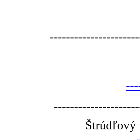
----------------------
---
---------------------
Štrúdľový 