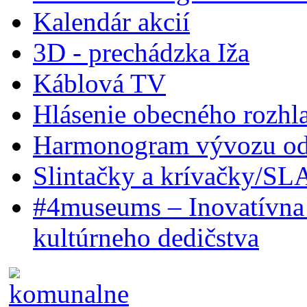
Kalendár akcií
3D - prechádzka Iža
Káblová TV
Hlásenie obecného rozhl
Harmonogram vývozu odp
Slintačky a krívačky/SL
#4museums – Inovatívna 
kultúrneho dedičstva