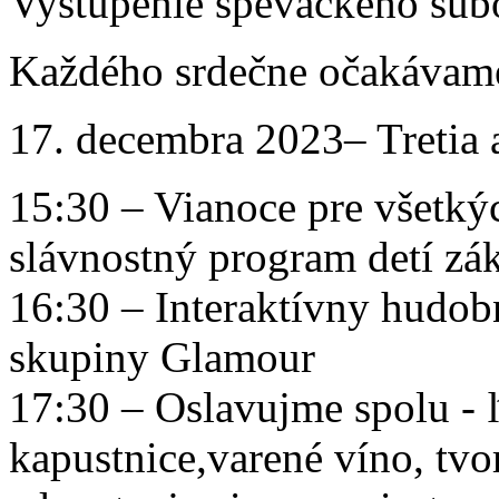
Vystúpenie speváckeho súb
Každého srdečne očakávame
17. decembra 2023– Tretia 
15:30 – Vianoce pre všetk
slávnostný program detí zák
16:30 – Interaktívny hudob
skupiny Glamour
17:30 – Oslavujme spolu - 
kapustnice,varené víno, tvori