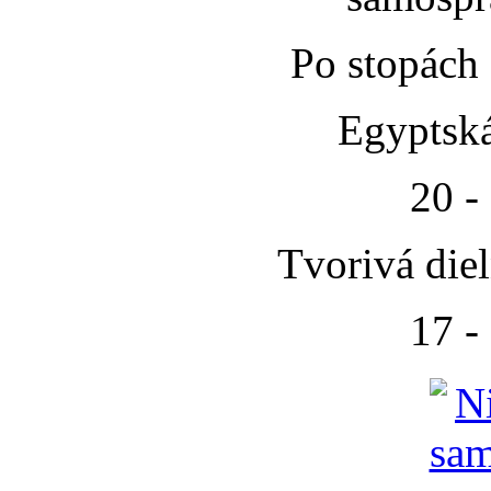
Po stopách
Egyptská
20 -
Tvorivá die
17 -