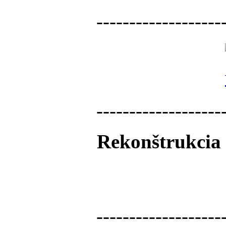
-------------------
-------------------
Rekonštrukcia 
-------------------