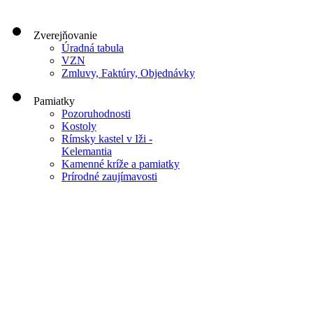
Zverejňovanie
Úradná tabula
VZN
Zmluvy, Faktúry, Objednávky
Pamiatky
Pozoruhodnosti
Kostoly
Rímsky kastel v Iži -
Kelemantia
Kamenné kríže a pamiatky
Prírodné zaujímavosti