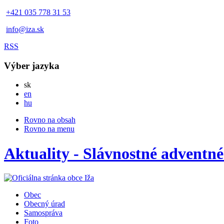
+421 035 778 31 53
info@iza.sk
RSS
Výber jazyka
Slovensky
sk
English
en
Magyar
hu
Rovno na obsah
Rovno na menu
Aktuality - Slávnostné adventné
Obec
Obecný úrad
Samospráva
Foto