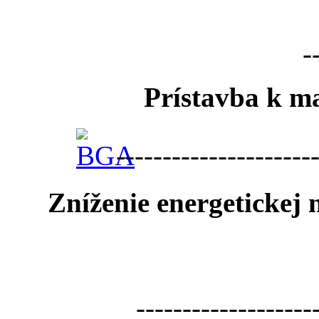
-
Prístavba k ma
---------------------
Zníženie energetickej
-------------------