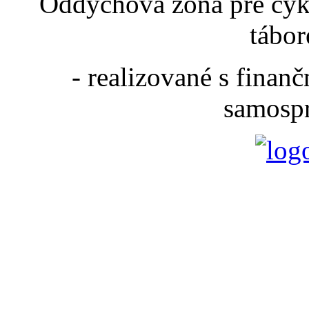
Oddychová zóna pre cyk
tábor
- realizované s fina
samospr