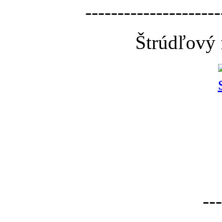
---------------------
Štrúdľový 
---