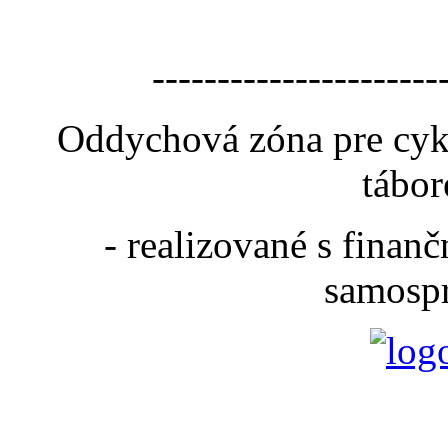
----------------------
Oddychová zóna pre cyk
tábor
- realizované s fina
samospr