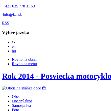
+421 035 778 31 53
info@iza.sk
RSS
Výber jazyka
Slovensky
sk
English
en
Magyar
hu
Rovno na obsah
Rovno na menu
Rok 2014 - Posviecka motocyklo
Obec
Obecný úrad
Samospráva
Foto