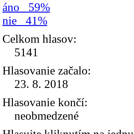
áno
59%
nie
41%
Celkom hlasov:
5141
Hlasovanie začalo:
23. 8. 2018
Hlasovanie končí:
neobmedzené
Hlasujte kliknutím na jedn