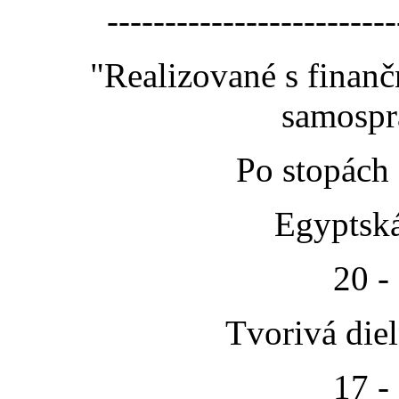
-------------------------
"Realizované s finan
samospr
Po stopách
Egyptská
20 -
Tvorivá die
17 -