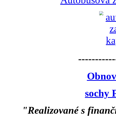
-----------
Obnov
sochy 
"Realizované s finan