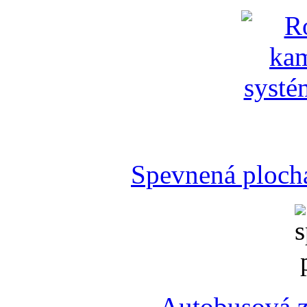
Spevnená plocha
Autobusová z