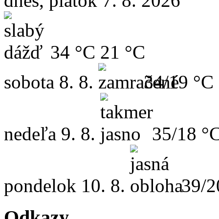
dnes, piatok 7. 8. 2026
34 °C
21 °C
sobota
8. 8.
34/19 °C
nedeľa
9. 8.
35/18 °
pondelok
10. 8.
39/2
Odkazy