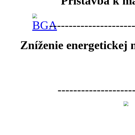
Prístavba k ma
---------------------
Zníženie energetickej
-------------------