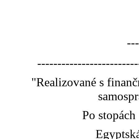
---
-------------------------
"Realizované s finan
samospr
Po stopách
Egyptská