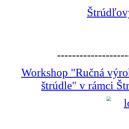
Štrúdľov
-------------------
Workshop "Ručná výroba
štrúdle" v rámci Š