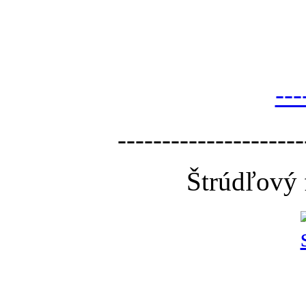
---
---------------------
Štrúdľový 