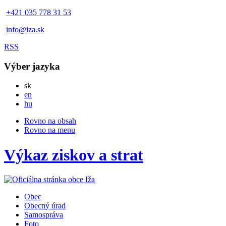
+421 035 778 31 53
info@iza.sk
RSS
Výber jazyka
Slovensky
sk
English
en
Magyar
hu
Rovno na obsah
Rovno na menu
Výkaz ziskov a strat
Obec
Obecný úrad
Samospráva
Foto