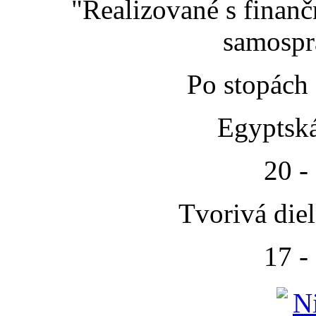
"Realizované s finan
samospr
Po stopách
Egyptská
20 -
Tvorivá die
17 -