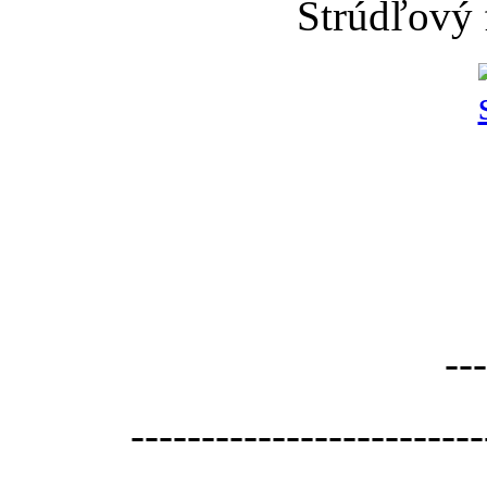
Štrúdľový 
---
-------------------------