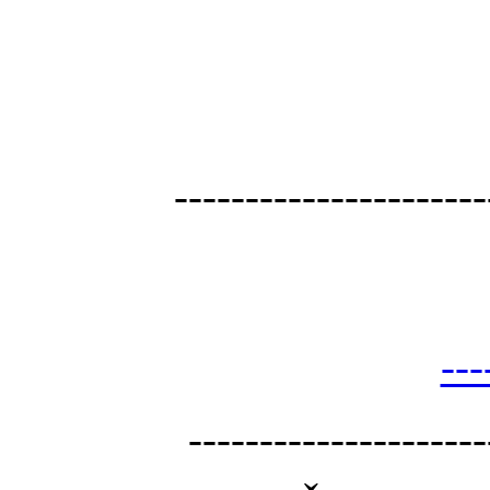
----------------------
---
---------------------