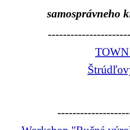
samosprávneho k
---------------------
TOWN
Štrúdľov
-------------------