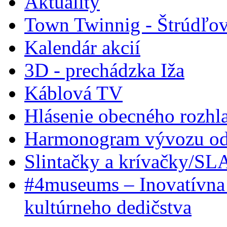
Aktuality
Town Twinnig - Štrúdľov
Kalendár akcií
3D - prechádzka Iža
Káblová TV
Hlásenie obecného rozhl
Harmonogram vývozu odp
Slintačky a krívačky/SL
#4museums – Inovatívna 
kultúrneho dedičstva