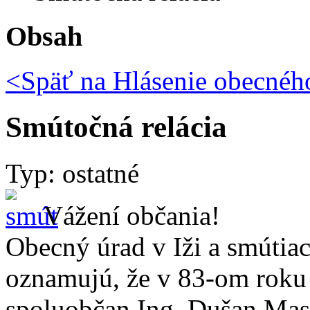
Obsah
<Späť na
Hlásenie obecného
Smútočná relácia
Typ: ostatné
Vážení občania!
Obecný úrad v Iži a smútia
oznamujú, že v 83-om roku 
spoluobčan Ing. Dušan Mas