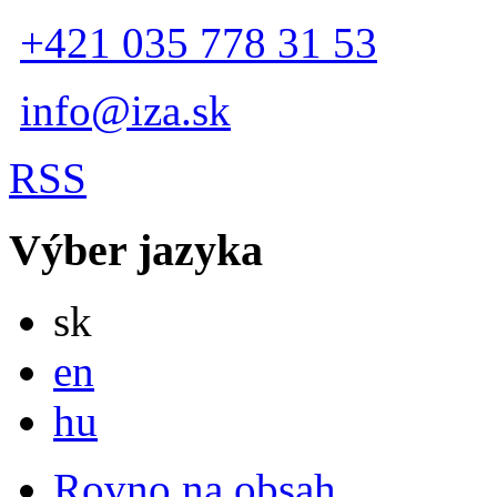
+421 035 778 31 53
info@iza.sk
RSS
Výber jazyka
Slovensky
sk
English
en
Magyar
hu
Rovno na obsah