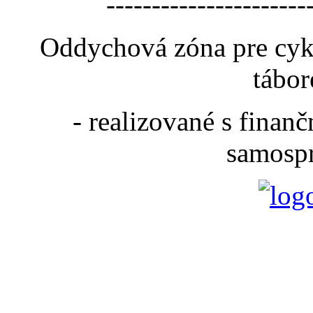
----------------------
Oddychová zóna pre cyk
tábor
- realizované s fina
samospr