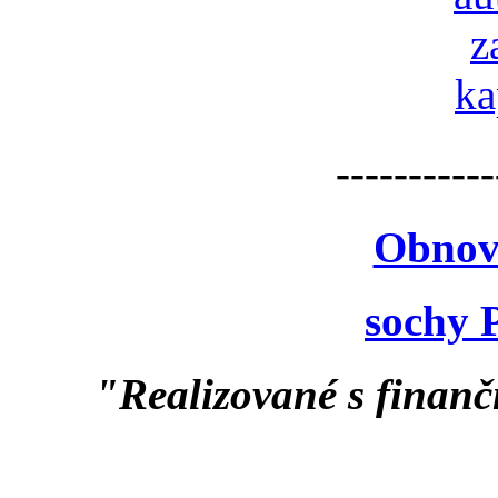
-----------
Obnov
sochy 
"Realizované s finan