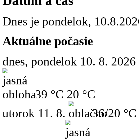
Dátum a čas
Dnes je
pondelok
,
10.8.202
Aktuálne počasie
dnes, pondelok 10. 8. 2026
39 °C
20 °C
utorok
11. 8.
36/20 °C