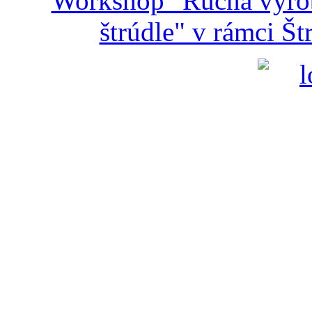
Workshop "Ručná výroba
štrúdle" v rámci Š