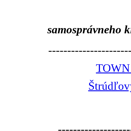
samosprávneho k
---------------------
TOWN
Štrúdľov
-------------------