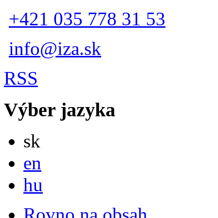
+421 035 778 31 53
info@iza.sk
RSS
Výber jazyka
Slovensky
sk
English
en
Magyar
hu
Rovno na obsah