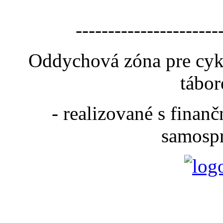
----------------------
Oddychová zóna pre cyk
tábor
- realizované s fina
samospr