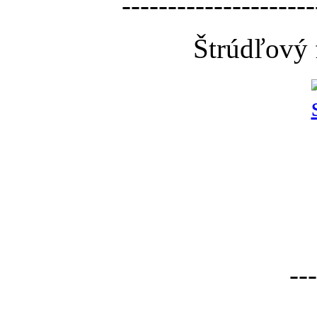
---------------------
Štrúdľový 
---