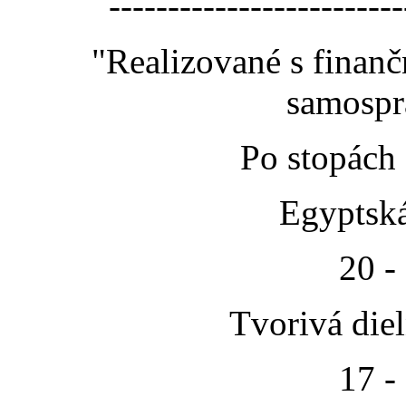
-------------------------
"Realizované s finan
samospr
Po stopách
Egyptská
20 -
Tvorivá die
17 -