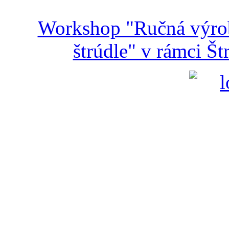
Workshop "Ručná výroba
štrúdle" v rámci Š