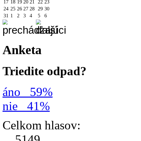
17
18
19
20
21
22
23
24
25
26
27
28
29
30
31
1
2
3
4
5
6
Anketa
Triedite odpad?
áno
59%
nie
41%
Celkom hlasov:
5149