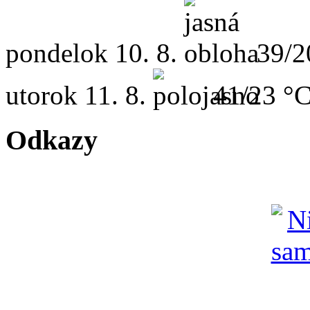
pondelok
10. 8.
39/2
utorok
11. 8.
41/23 °
Odkazy