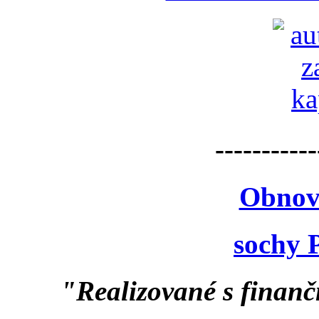
-----------
Obnov
sochy 
"Realizované s finan