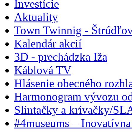
Investície
Aktuality
Town Twinnig - Štrúdľov
Kalendár akcií
3D - prechádzka Iža
Káblová TV
Hlásenie obecného rozhl
Harmonogram vývozu odp
Slintačky a krívačky/SL
#4museums – Inovatívna 