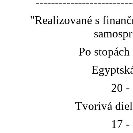
-------------------------
"Realizované s finan
samospr
Po stopách
Egyptská
20 -
Tvorivá die
17 -