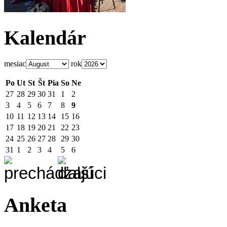
Kalendár
mesiac
rok
Po
Ut
St
Št
Pia
So
Ne
27
28
29
30
31
1
2
3
4
5
6
7
8
9
10
11
12
13
14
15
16
17
18
19
20
21
22
23
24
25
26
27
28
29
30
31
1
2
3
4
5
6
Anketa