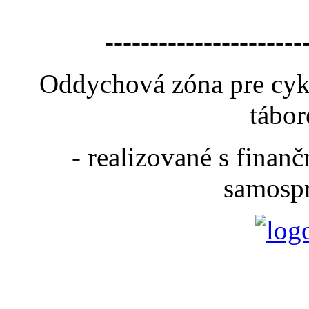
----------------------
Oddychová zóna pre cyk
tábor
- realizované s fina
samospr