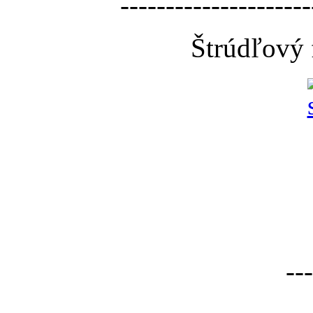
---------------------
Štrúdľový 
---