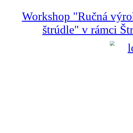
Workshop "Ručná výroba
štrúdle" v rámci Š