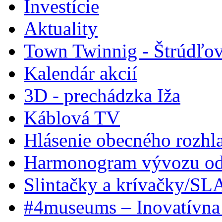
Investície
Aktuality
Town Twinnig - Štrúdľov
Kalendár akcií
3D - prechádzka Iža
Káblová TV
Hlásenie obecného rozhl
Harmonogram vývozu odp
Slintačky a krívačky/SL
#4museums – Inovatívna 