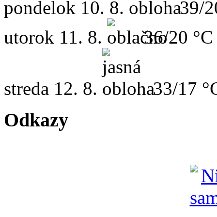
pondelok
10. 8.
39/2
utorok
11. 8.
36/20 °C
streda
12. 8.
33/17 °
Odkazy