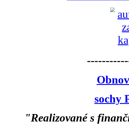
-----------
Obnov
sochy 
"Realizované s finan