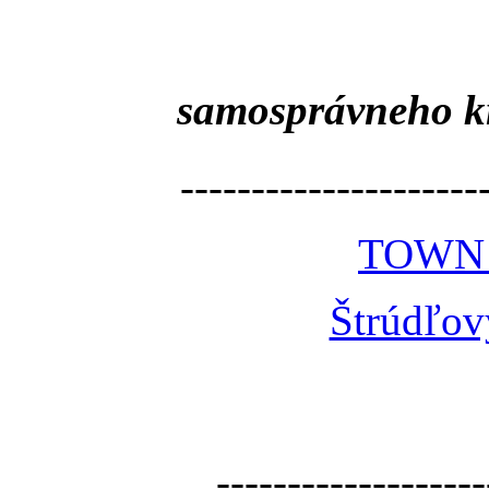
samosprávneho k
---------------------
TOWN
Štrúdľov
-------------------