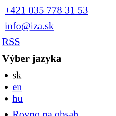
+421 035 778 31 53
info@iza.sk
RSS
Výber jazyka
Slovensky
sk
English
en
Magyar
hu
Rovno na obsah