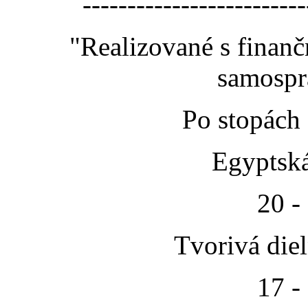
-------------------------
"Realizované s finan
samospr
Po stopách
Egyptská
20 -
Tvorivá die
17 -