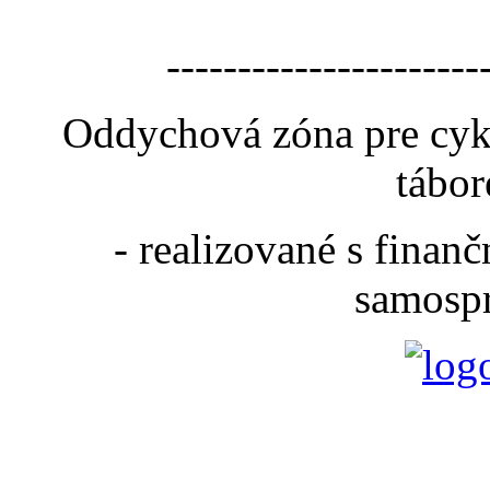
----------------------
Oddychová zóna pre cyk
tábor
- realizované s fina
samospr