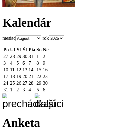
Kalendár
mesiac
rok
Po
Ut
St
Št
Pia
So
Ne
27
28
29
30
31
1
2
3
4
5
6
7
8
9
10
11
12
13
14
15
16
17
18
19
20
21
22
23
24
25
26
27
28
29
30
31
1
2
3
4
5
6
Anketa