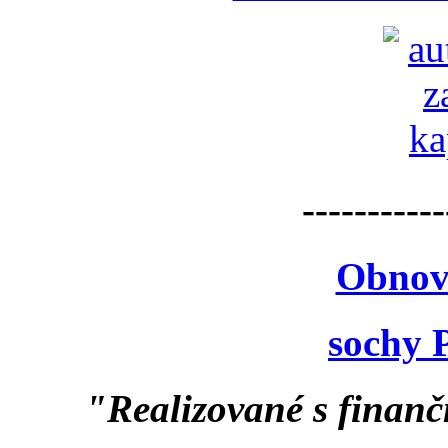
-----------
Obnov
sochy 
"Realizované s finan