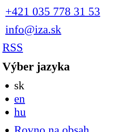
+421 035 778 31 53
info@iza.sk
RSS
Výber jazyka
Slovensky
sk
English
en
Magyar
hu
Rovno na obsah