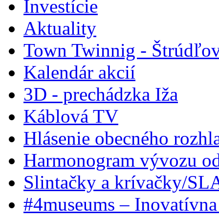
Investície
Aktuality
Town Twinnig - Štrúdľov
Kalendár akcií
3D - prechádzka Iža
Káblová TV
Hlásenie obecného rozhl
Harmonogram vývozu odp
Slintačky a krívačky/SL
#4museums – Inovatívna 