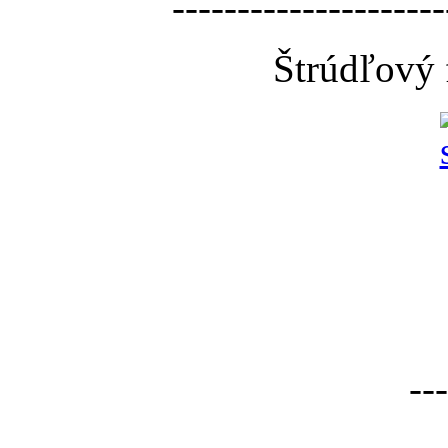
---------------------
Štrúdľový 
---