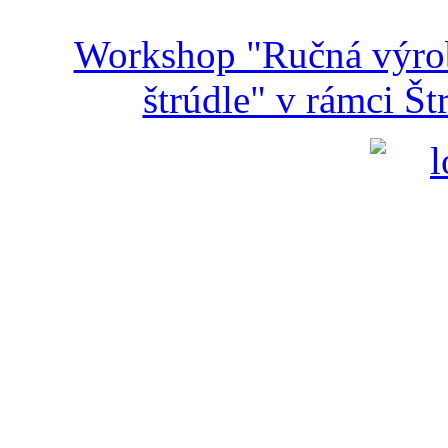
Workshop "Ručná výroba
štrúdle" v rámci Š