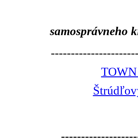
samosprávneho k
---------------------
TOWN
Štrúdľov
-------------------