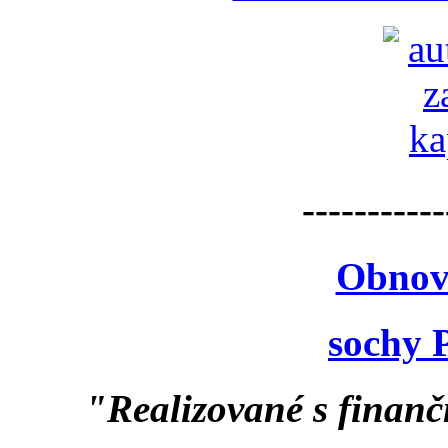
-----------
Obnov
sochy 
"Realizované s finan