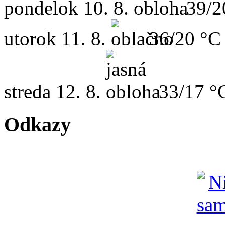
pondelok
10. 8.
39/2
utorok
11. 8.
36/20 °C
streda
12. 8.
33/17 °
Odkazy