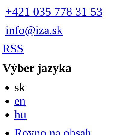
+421 035 778 31 53
info@iza.sk
RSS
Výber jazyka
Slovensky
sk
English
en
Magyar
hu
Rovno na obsah