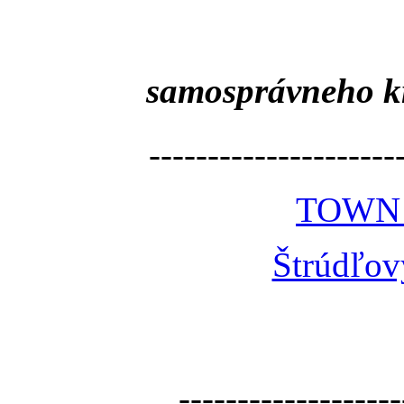
samosprávneho k
---------------------
TOWN
Štrúdľov
-------------------