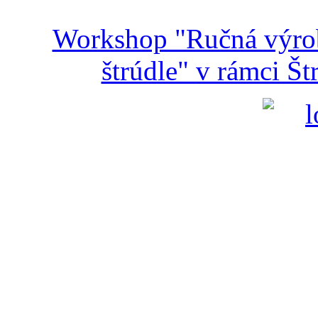
Workshop "Ručná výroba
štrúdle" v rámci Š