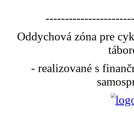
----------------------
Oddychová zóna pre cyk
tábor
- realizované s fina
samospr