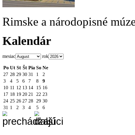
Rimske a národopisné múz
Kalendár
mesiac
rok
Po
Ut
St
Št
Pia
So
Ne
27
28
29
30
31
1
2
3
4
5
6
7
8
9
10
11
12
13
14
15
16
17
18
19
20
21
22
23
24
25
26
27
28
29
30
31
1
2
3
4
5
6