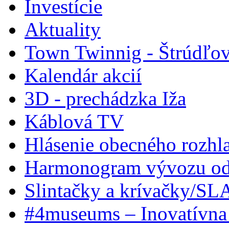
Investície
Aktuality
Town Twinnig - Štrúdľov
Kalendár akcií
3D - prechádzka Iža
Káblová TV
Hlásenie obecného rozhl
Harmonogram vývozu odp
Slintačky a krívačky/SL
#4museums – Inovatívna 