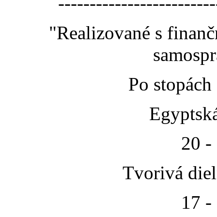
-------------------------
"Realizované s finan
samospr
Po stopách
Egyptská
20 -
Tvorivá die
17 -