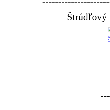
---------------------
Štrúdľový 
---