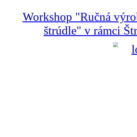
Workshop "Ručná výroba
štrúdle" v rámci Š