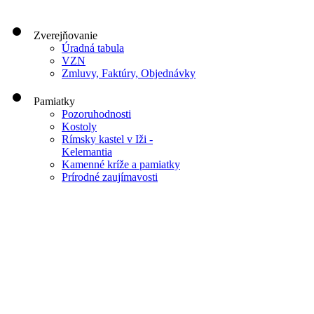
Zverejňovanie
Úradná tabula
VZN
Zmluvy, Faktúry, Objednávky
Pamiatky
Pozoruhodnosti
Kostoly
Rímsky kastel v Iži -
Kelemantia
Kamenné kríže a pamiatky
Prírodné zaujímavosti