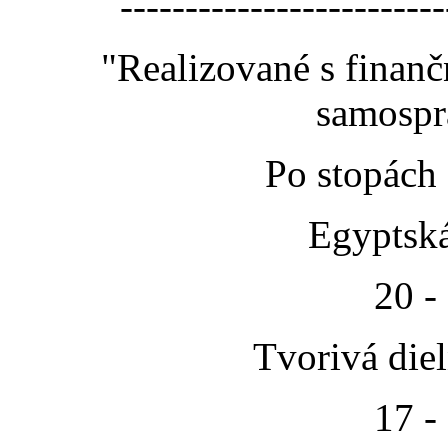
-------------------------
"Realizované s finan
samospr
Po stopách
Egyptská
20 -
Tvorivá die
17 -