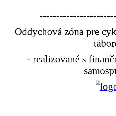
----------------------
Oddychová zóna pre cyk
tábor
- realizované s fina
samospr