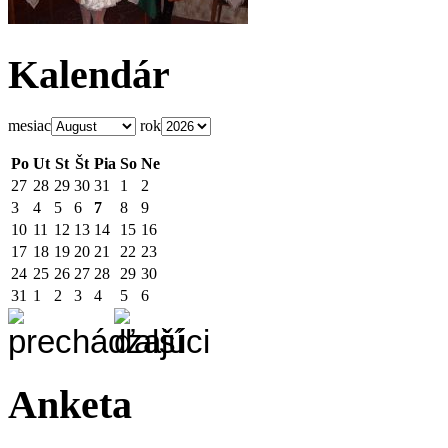
Kalendár
mesiac
rok
Po
Ut
St
Št
Pia
So
Ne
27
28
29
30
31
1
2
3
4
5
6
7
8
9
10
11
12
13
14
15
16
17
18
19
20
21
22
23
24
25
26
27
28
29
30
31
1
2
3
4
5
6
Anketa