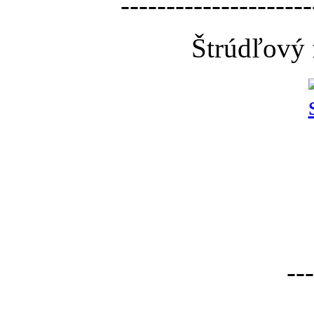
---------------------
Štrúdľový 
---