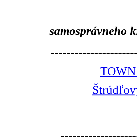
samosprávneho k
---------------------
TOWN
Štrúdľov
-------------------