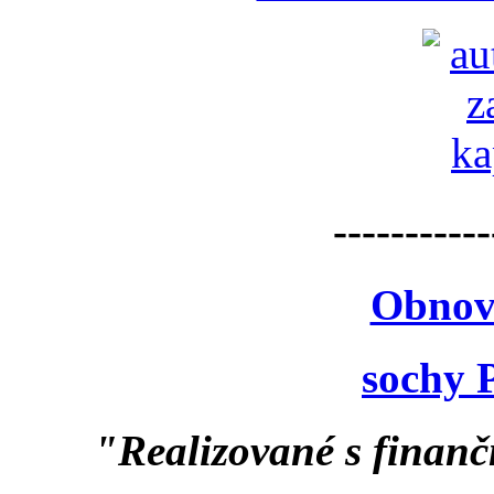
-----------
Obnov
sochy 
"Realizované s finan