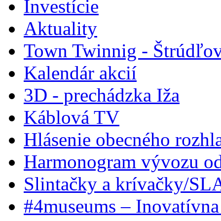
Investície
Aktuality
Town Twinnig - Štrúdľov
Kalendár akcií
3D - prechádzka Iža
Káblová TV
Hlásenie obecného rozhl
Harmonogram vývozu odp
Slintačky a krívačky/SL
#4museums – Inovatívna 