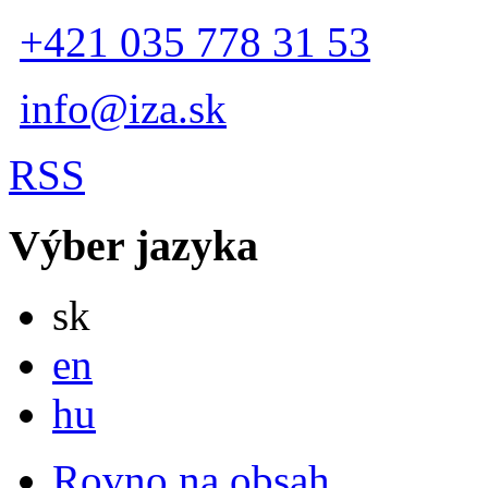
+421 035 778 31 53
info@iza.sk
RSS
Výber jazyka
Slovensky
sk
English
en
Magyar
hu
Rovno na obsah