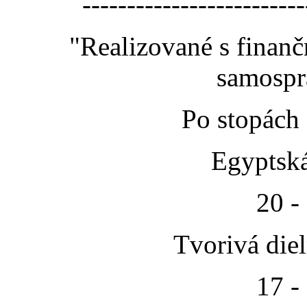
-------------------------
"Realizované s finan
samospr
Po stopách
Egyptská
20 -
Tvorivá die
17 -