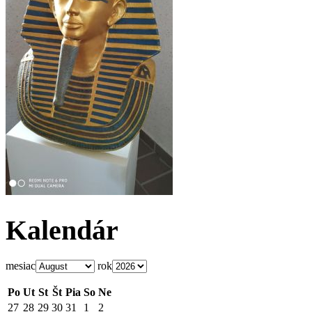
Kalendár
mesiac
rok
Po
Ut
St
Št
Pia
So
Ne
27
28
29
30
31
1
2