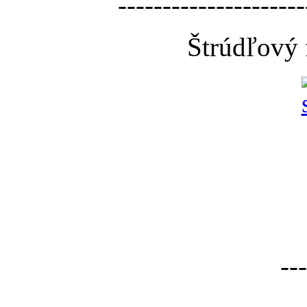
---------------------
Štrúdľový 
---