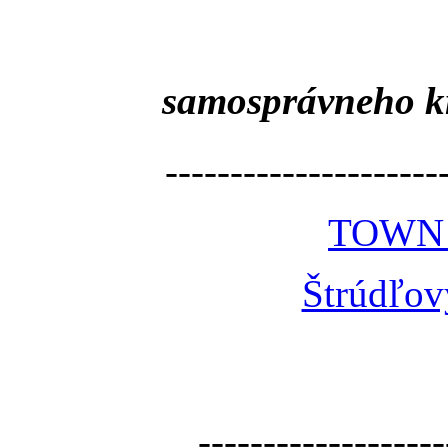
samosprávneho k
---------------------
TOWN
Štrúdľov
-------------------