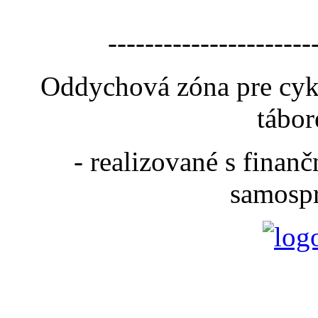
----------------------
Oddychová zóna pre cyk
tábor
- realizované s fina
samospr