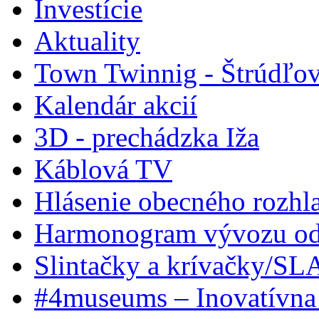
Investície
Aktuality
Town Twinnig - Štrúdľov
Kalendár akcií
3D - prechádzka Iža
Káblová TV
Hlásenie obecného rozhl
Harmonogram vývozu odp
Slintačky a krívačky/SL
#4museums – Inovatívna 