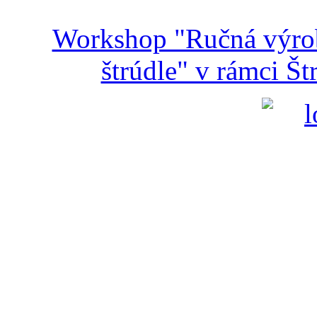
Workshop "Ručná výroba
štrúdle" v rámci Š