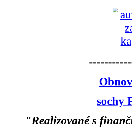
-----------
Obnov
sochy 
"Realizované s finan