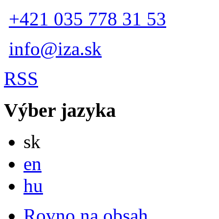
+421 035 778 31 53
info@iza.sk
RSS
Výber jazyka
Slovensky
sk
English
en
Magyar
hu
Rovno na obsah