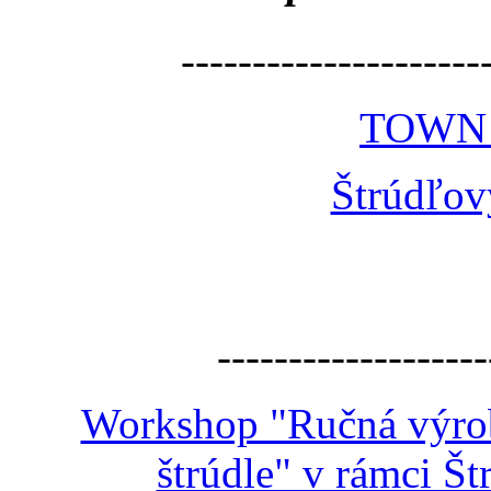
---------------------
TOWN
Štrúdľov
-------------------
Workshop "Ručná výroba
štrúdle" v rámci Š