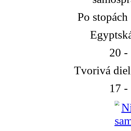
Po stopách
Egyptská
20 -
Tvorivá die
17 -