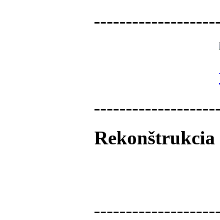
-------------------
-------------------
Rekonštrukcia 
-------------------