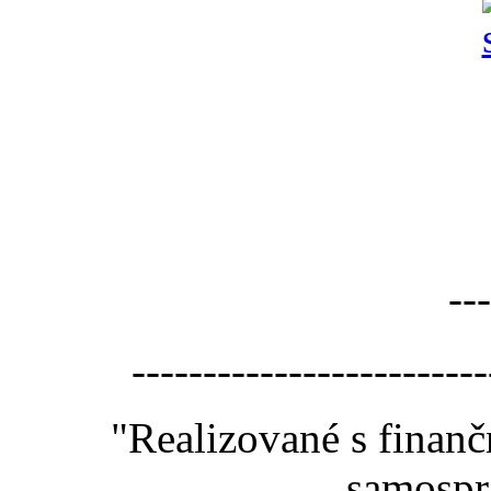
---
-------------------------
"Realizované s finan
samospr