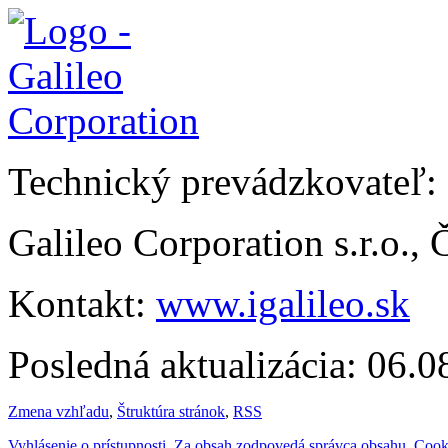
Technický prevádzkovateľ:
Galileo Corporation s.r.o.,
Kontakt:
www.igalileo.sk
Posledná aktualizácia: 06.
Zmena vzhľadu
,
Štruktúra stránok
,
RSS
Vyhlásenie o prístupnosti
,
Za obsah zodpovedá správca obsahu
,
Cook