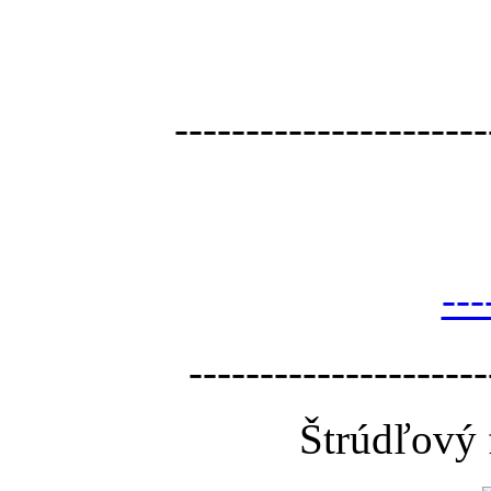
----------------------
---
---------------------
Štrúdľový 