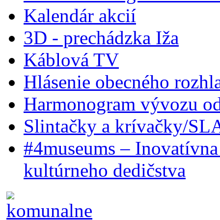
Kalendár akcií
3D - prechádzka Iža
Káblová TV
Hlásenie obecného rozhl
Harmonogram vývozu odp
Slintačky a krívačky/SL
#4museums – Inovatívna 
kultúrneho dedičstva