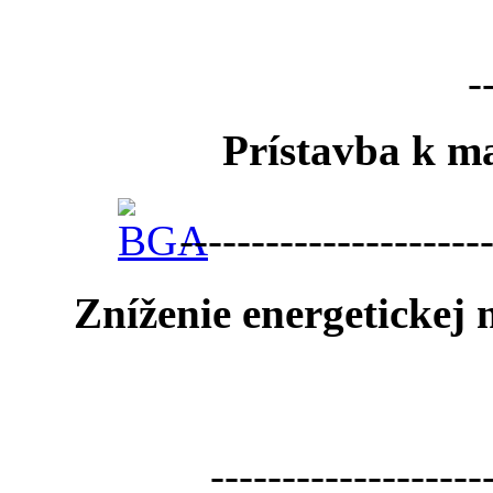
-
Prístavba k ma
---------------------
Zníženie energetickej
-------------------