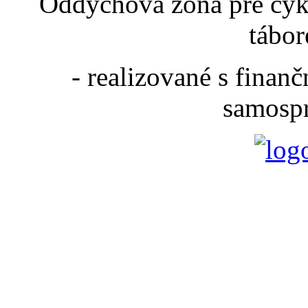
Oddychová zóna pre cyk
tábor
- realizované s fina
samospr