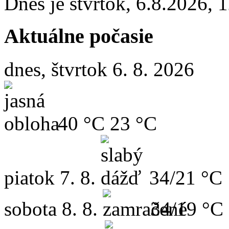
Dnes je
štvrtok
,
6.8.2026
,
1
Aktuálne počasie
dnes, štvrtok 6. 8. 2026
40 °C
23 °C
piatok
7. 8.
34/21 °C
sobota
8. 8.
34/19 °C