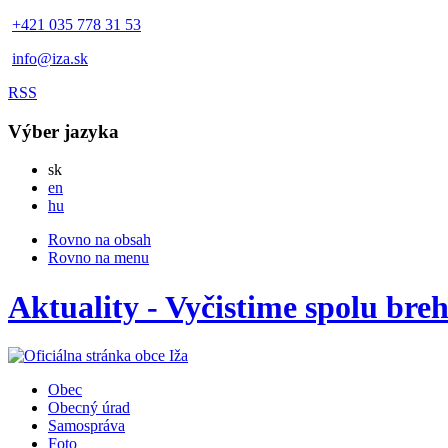
+421 035 778 31 53
info@iza.sk
RSS
Výber jazyka
Slovensky
sk
English
en
Magyar
hu
Rovno na obsah
Rovno na menu
Aktuality - Vyčistime spolu bre
Obec
Obecný úrad
Samospráva
Foto