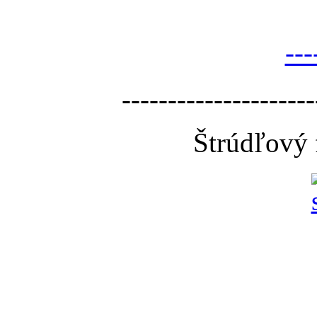
---
---------------------
Štrúdľový 