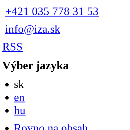
+421 035 778 31 53
info@iza.sk
RSS
Výber jazyka
Slovensky
sk
English
en
Magyar
hu
Rovno na obsah