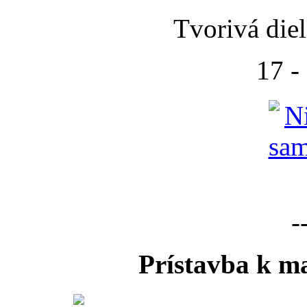
Tvorivá die
17 -
-
Prístavba k ma