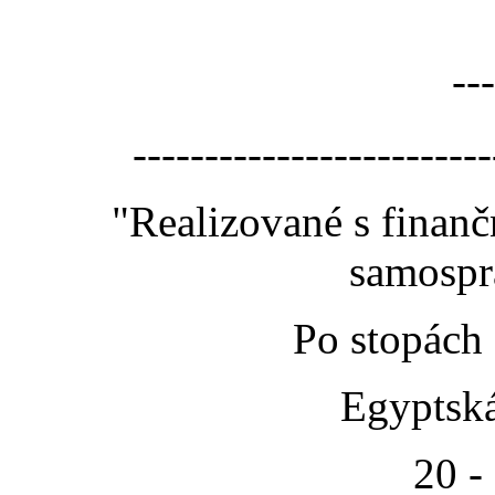
---
-------------------------
"Realizované s finan
samospr
Po stopách
Egyptská
20 -