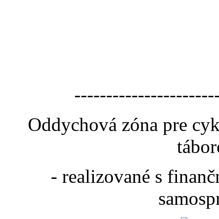
----------------------
Oddychová zóna pre cyk
tábor
- realizované s fina
samospr