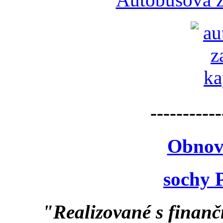
-----------
Obnov
sochy 
"Realizované s finan