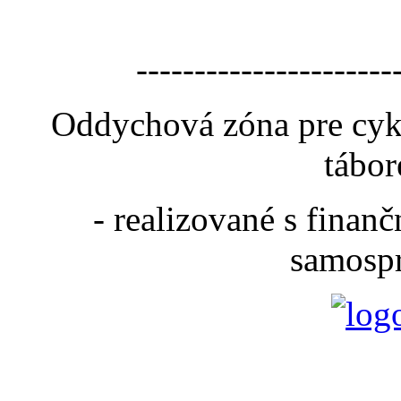
----------------------
Oddychová zóna pre cyk
tábor
- realizované s fina
samospr