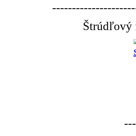
---------------------
Štrúdľový 
---