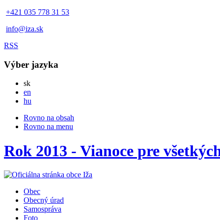
+421 035 778 31 53
info@iza.sk
RSS
Výber jazyka
Slovensky
sk
English
en
Magyar
hu
Rovno na obsah
Rovno na menu
Rok 2013 - Vianoce pre všetkých
Obec
Obecný úrad
Samospráva
Foto