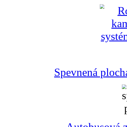
Spevnená plocha
Autobusová z