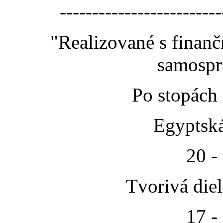
-------------------------
"Realizované s finan
samospr
Po stopách
Egyptská
20 -
Tvorivá die
17 -