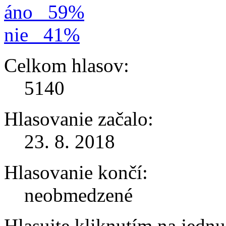
áno
59%
nie
41%
Celkom hlasov:
5140
Hlasovanie začalo:
23. 8. 2018
Hlasovanie končí:
neobmedzené
Hlasujte kliknutím na jedn