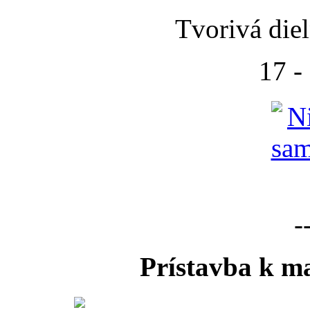
Tvorivá die
17 -
-
Prístavba k ma