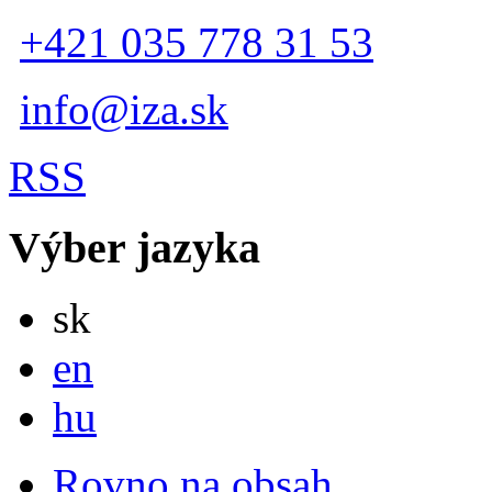
+421 035 778 31 53
info@iza.sk
RSS
Výber jazyka
Slovensky
sk
English
en
Magyar
hu
Rovno na obsah