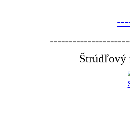
---
---------------------
Štrúdľový 