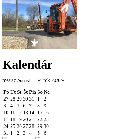
Kalendár
mesiac
rok
Po
Ut
St
Št
Pia
So
Ne
27
28
29
30
31
1
2
3
4
5
6
7
8
9
10
11
12
13
14
15
16
17
18
19
20
21
22
23
24
25
26
27
28
29
30
31
1
2
3
4
5
6