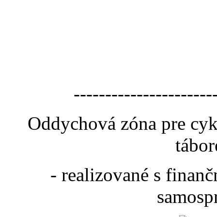
----------------------
Oddychová zóna pre cyk
tábor
- realizované s fina
samospr