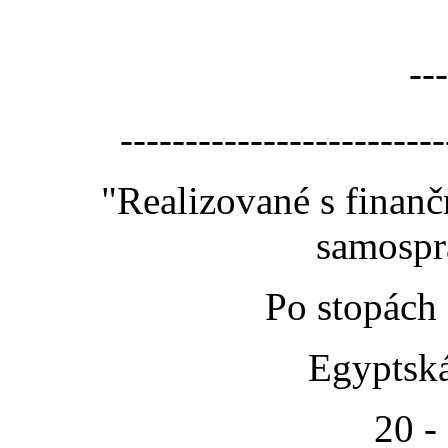
---
-------------------------
"Realizované s finan
samospr
Po stopách
Egyptská
20 -