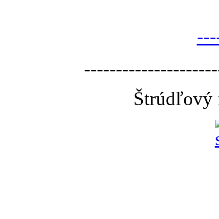
---
---------------------
Štrúdľový 