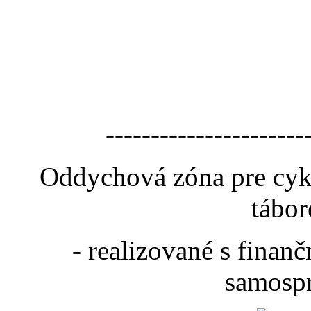
----------------------
Oddychová zóna pre cyk
tábor
- realizované s fina
samospr