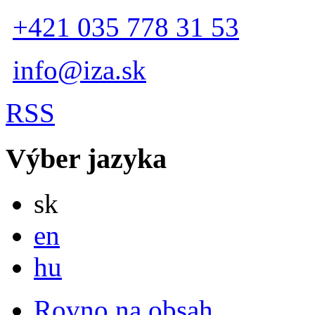
+421 035 778 31 53
info@iza.sk
RSS
Výber jazyka
Slovensky
sk
English
en
Magyar
hu
Rovno na obsah