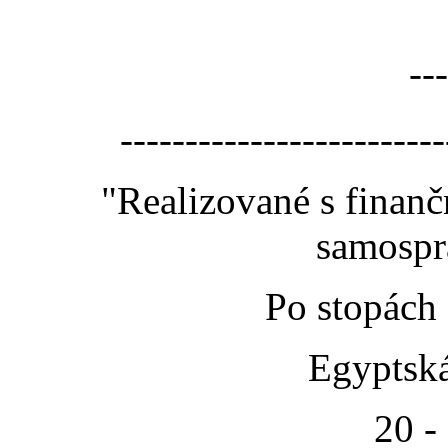
---
-------------------------
"Realizované s finan
samospr
Po stopách
Egyptská
20 -