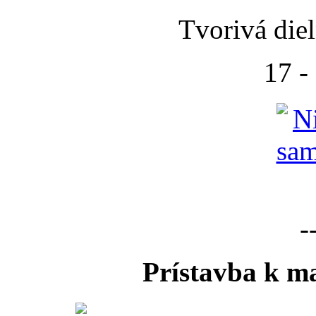
Tvorivá die
17 -
-
Prístavba k ma