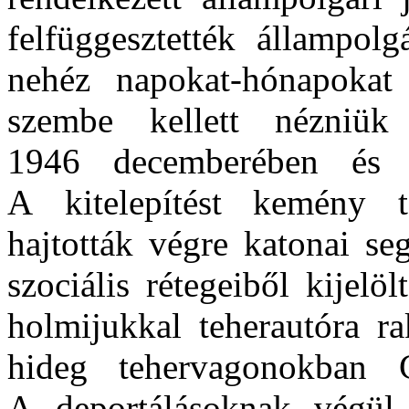
felfüggesztették állampolg
nehéz napokat-hónapokat
szembe kellett nézniük
1946 decemberében és 1
A kitelepítést kemény 
hajtották végre katonai se
szociális rétegeiből kijel
holmijukkal teherautóra ra
hideg tehervagonokban Cs
A deportálásoknak végül 