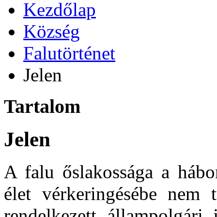
Kezdőlap
Község
Falutörténet
Jelen
Tartalom
Jelen
A falu őslakossága a hábor
élet vérkeringésébe nem 
rendelkezett állampolgári 