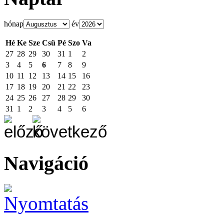
hónap
év
Hé
Ke
Sze
Csü
Pé
Szo
Va
27
28
29
30
31
1
2
3
4
5
6
7
8
9
10
11
12
13
14
15
16
17
18
19
20
21
22
23
24
25
26
27
28
29
30
31
1
2
3
4
5
6
Navigáció