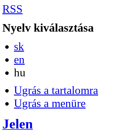
RSS
Nyelv kiválasztása
Slovensky
sk
English
en
Magyar
hu
Ugrás a tartalomra
Ugrás a menüre
Jelen