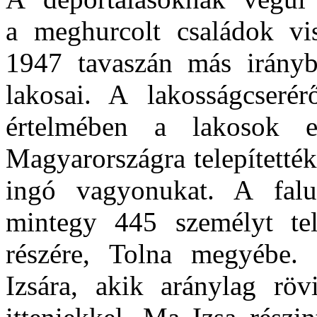
a meghurcolt családok viss
1947 tavaszán más irányba
lakosai. A lakosságcseré
értelmében a lakosok 
Magyarországra telepítetté
ingó vagyonukat. A falu
mintegy 445 személyt tel
részére, Tolna megyébe. 
Izsára, akik aránylag röv