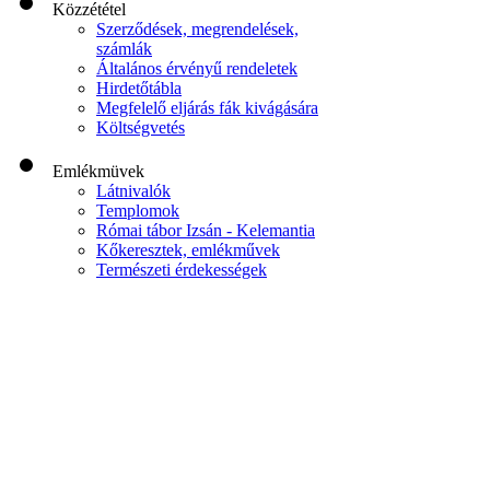
Közzététel
Szerződések, megrendelések,
számlák
Általános érvényű rendeletek
Hirdetőtábla
Megfelelő eljárás fák kivágására
Költségvetés
Emlékmüvek
Látnivalók
Templomok
Római tábor Izsán - Kelemantia
Kőkeresztek, emlékművek
Természeti érdekességek