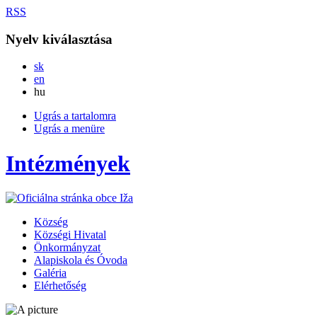
RSS
Nyelv kiválasztása
Slovensky
sk
English
en
Magyar
hu
Ugrás a tartalomra
Ugrás a menüre
Intézmények
Község
Községi Hivatal
Önkormányzat
Alapiskola és Óvoda
Galéria
Elérhetőség