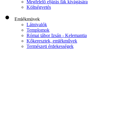
Megfelelő eljárás fák kivágására
Költségvetés
Emlékmüvek
Látnivalók
Templomok
Római tábor Izsán - Kelemantia
Kőkeresztek, emlékművek
Természeti érdekességek