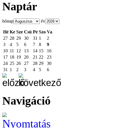
Naptár
hónap
év
Hé
Ke
Sze
Csü
Pé
Szo
Va
27
28
29
30
31
1
2
3
4
5
6
7
8
9
10
11
12
13
14
15
16
17
18
19
20
21
22
23
24
25
26
27
28
29
30
31
1
2
3
4
5
6
Navigáció