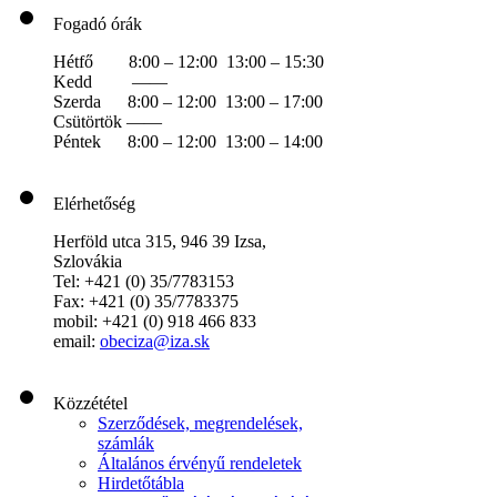
Fogadó órák
Hétfő 8:00 – 12:00 13:00 – 15:30
Kedd ——
Szerda 8:00 – 12:00 13:00 – 17:00
Csütörtök ——
Péntek 8:00 – 12:00 13:00 – 14:00
Elérhetőség
Herföld utca 315, 946 39 Izsa,
Szlovákia
Tel: +421 (0) 35/7783153
Fax: +421 (0) 35/7783375
mobil: +421 (0) 918 466 833
email:
obeciza@iza.sk
Közzététel
Szerződések, megrendelések,
számlák
Általános érvényű rendeletek
Hirdetőtábla