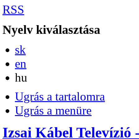
RSS
Nyelv kiválasztása
Slovensky
sk
English
en
Magyar
hu
Ugrás a tartalomra
Ugrás a menüre
Izsai Kábel Televízió 