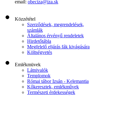
email:
obeciza@iza.sk
Közzététel
Szerződések, megrendelések,
számlák
Általános érvényű rendeletek
Hirdetőtábla
Megfelelő eljárás fák kivágására
Költségvetés
Emlékmüvek
Látnivalók
Templomok
Római tábor Izsán - Kelemantia
Kőkeresztek, emlékművek
Természeti érdekességek