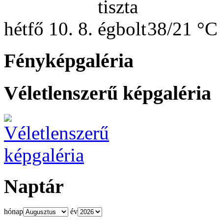
hétfő
10. 8.
38/21 °C
Fényképgaléria
Véletlenszerű képgaléria
Naptár
hónap
év