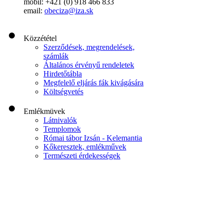
mobil: +421 (0) 918 466 833
email:
obeciza@iza.sk
Közzététel
Szerződések, megrendelések,
számlák
Általános érvényű rendeletek
Hirdetőtábla
Megfelelő eljárás fák kivágására
Költségvetés
Emlékmüvek
Látnivalók
Templomok
Római tábor Izsán - Kelemantia
Kőkeresztek, emlékművek
Természeti érdekességek