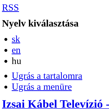
RSS
Nyelv kiválasztása
Slovensky
sk
English
en
Magyar
hu
Ugrás a tartalomra
Ugrás a menüre
Izsai Kábel Televízió 