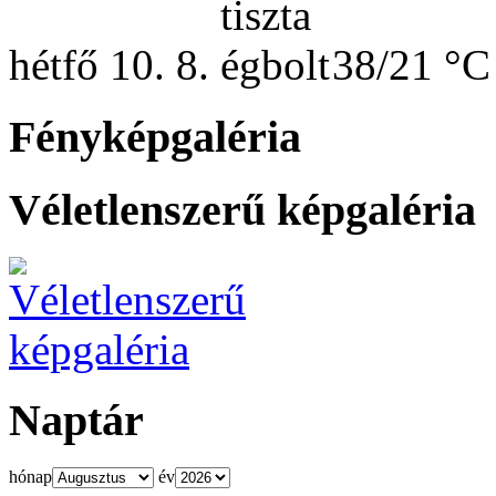
hétfő
10. 8.
38/21 °C
Fényképgaléria
Véletlenszerű képgaléria
Naptár
hónap
év