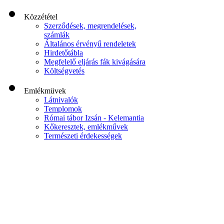
Közzététel
Szerződések, megrendelések,
számlák
Általános érvényű rendeletek
Hirdetőtábla
Megfelelő eljárás fák kivágására
Költségvetés
Emlékmüvek
Látnivalók
Templomok
Római tábor Izsán - Kelemantia
Kőkeresztek, emlékművek
Természeti érdekességek