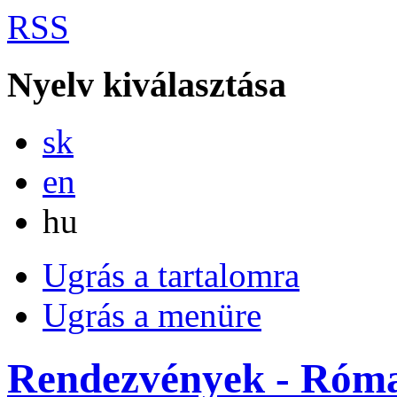
RSS
Nyelv kiválasztása
Slovensky
sk
English
en
Magyar
hu
Ugrás a tartalomra
Ugrás a menüre
Rendezvények - Római