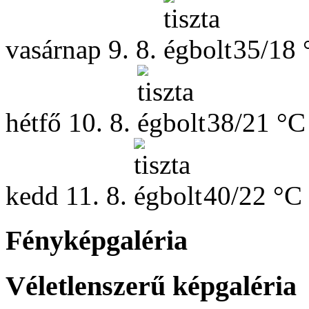
vasárnap
9. 8.
35/18 
hétfő
10. 8.
38/21 °C
kedd
11. 8.
40/22 °C
Fényképgaléria
Véletlenszerű képgaléria