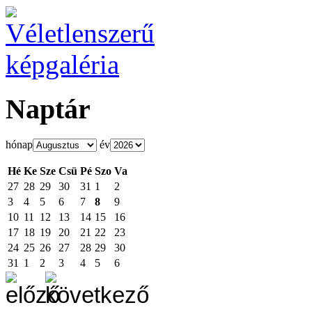
Naptár
hónap
év
Hé
Ke
Sze
Csü
Pé
Szo
Va
27
28
29
30
31
1
2
3
4
5
6
7
8
9
10
11
12
13
14
15
16
17
18
19
20
21
22
23
24
25
26
27
28
29
30
31
1
2
3
4
5
6