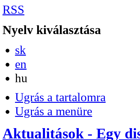
RSS
Nyelv kiválasztása
Slovensky
sk
English
en
Magyar
hu
Ugrás a tartalomra
Ugrás a menüre
Aktualitások - Egy dis