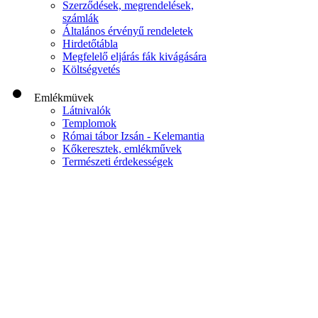
Szerződések, megrendelések,
számlák
Általános érvényű rendeletek
Hirdetőtábla
Megfelelő eljárás fák kivágására
Költségvetés
Emlékmüvek
Látnivalók
Templomok
Római tábor Izsán - Kelemantia
Kőkeresztek, emlékművek
Természeti érdekességek