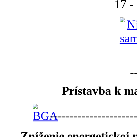
17 -
-
Prístavba k ma
---------------------
Zníženie energetickej