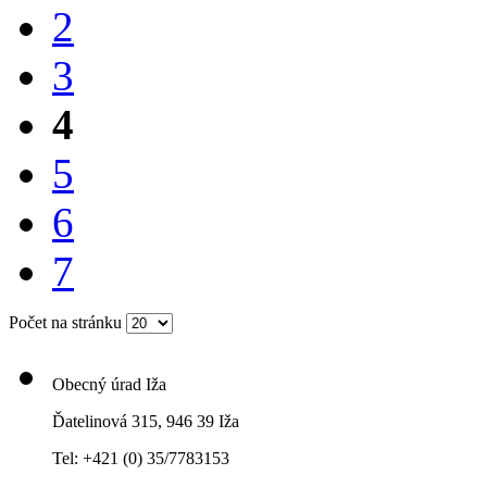
2
3
4
5
6
7
Počet na stránku
Obecný úrad Iža
Ďatelinová 315, 946 39 Iža
Tel: +421 (0) 35/7783153