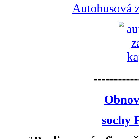
Autobusová z
-----------
Obnov
sochy 