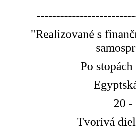
-------------------------
"Realizované s finan
samospr
Po stopách
Egyptská
20 -
Tvorivá die