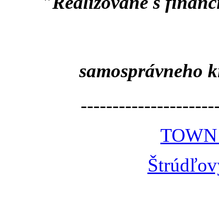
"Realizované s finan
samosprávneho k
---------------------
TOWN
Štrúdľov