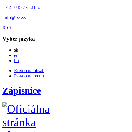
+421 035 778 31 53
info@iza.sk
RSS
Výber jazyka
Slovensky
sk
English
en
Magyar
hu
Rovno na obsah
Rovno na menu
Zápisnice