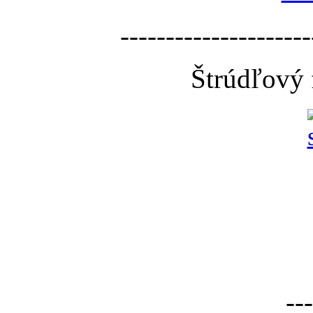
---------------------
Štrúdľový 
---