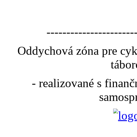
----------------------
Oddychová zóna pre cyk
tábor
- realizované s fina
samospr