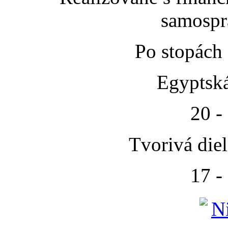
samospr
Po stopách
Egyptská
20 -
Tvorivá die
17 -