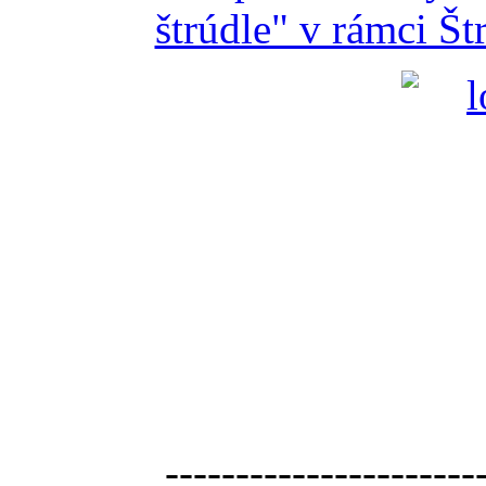
štrúdle" v rámci Š
----------------------