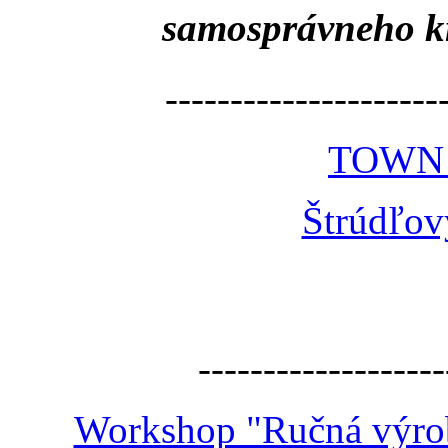
samosprávneho k
---------------------
TOWN
Štrúdľov
-------------------
Workshop "Ručná výroba