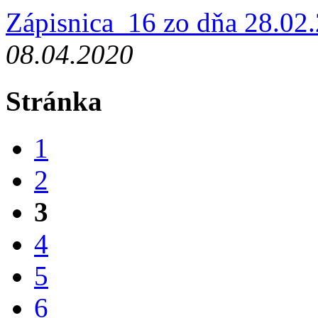
Zápisnica_16 zo dňa 28.02
08.04.2020
Stránka
1
2
3
4
5
6