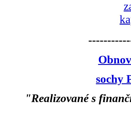
-----------
Obnov
sochy 
"Realizované s finan