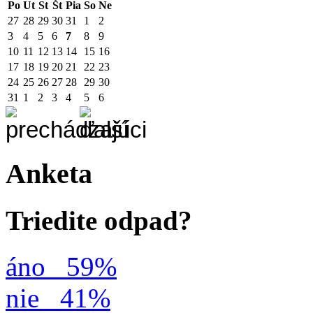
Po
Ut
St
Št
Pia
So
Ne
27
28
29
30
31
1
2
3
4
5
6
7
8
9
10
11
12
13
14
15
16
17
18
19
20
21
22
23
24
25
26
27
28
29
30
31
1
2
3
4
5
6
Anketa
Triedite odpad?
áno
59%
nie
41%