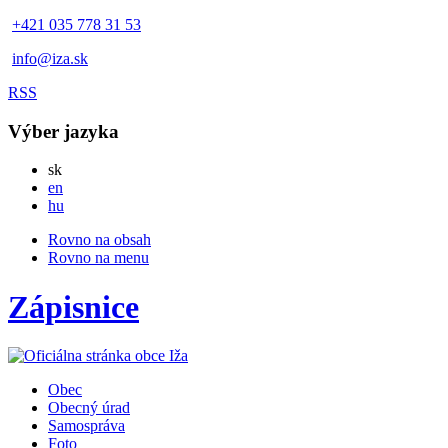
+421 035 778 31 53
info@iza.sk
RSS
Výber jazyka
Slovensky
sk
English
en
Magyar
hu
Rovno na obsah
Rovno na menu
Zápisnice
Obec
Obecný úrad
Samospráva
Foto