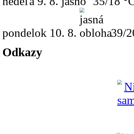
nedeľa
9. 8.
35/18 °
pondelok
10. 8.
39/2
Odkazy