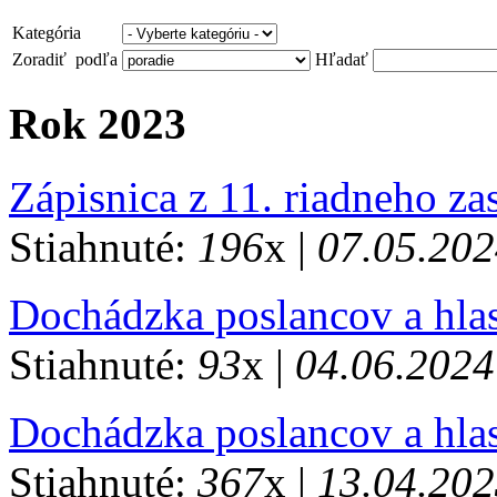
Kategória
Zoradiť podľa
Hľadať
Rok 2023
Zápisnica z 11. riadneho z
Stiahnuté:
196
x |
07.05.202
Dochádzka poslancov a hlas
Stiahnuté:
93
x |
04.06.2024
Dochádzka poslancov a hlas
Stiahnuté:
367
x |
13.04.202