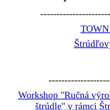
---------------------
TOWN
Štrúdľov
-------------------
Workshop "Ručná výroba
štrúdle" v rámci Š