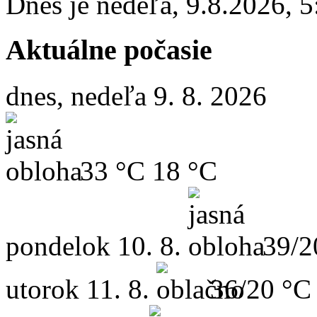
Dnes je
nedeľa
,
9.8.2026
,
5
Aktuálne počasie
dnes, nedeľa 9. 8. 2026
33 °C
18 °C
pondelok
10. 8.
39/2
utorok
11. 8.
36/20 °C