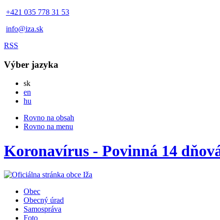
+421 035 778 31 53
info@iza.sk
RSS
Výber jazyka
Slovensky
sk
English
en
Magyar
hu
Rovno na obsah
Rovno na menu
Koronavírus - Povinná 14 dňov
Obec
Obecný úrad
Samospráva
Foto