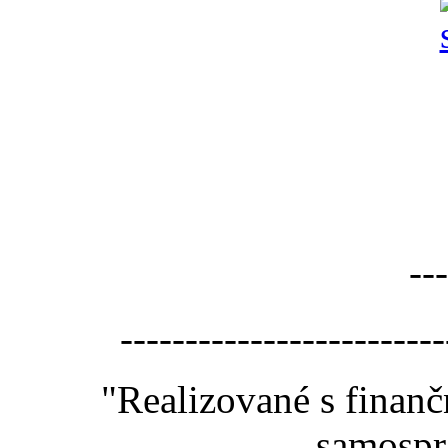
---
-------------------------
"Realizované s finan
samospr