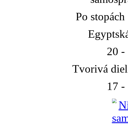
Po stopách
Egyptská
20 -
Tvorivá die
17 -