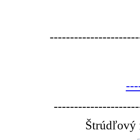
----------------------
---
---------------------
Štrúdľový 