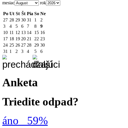
mesiac
rok
Po
Ut
St
Št
Pia
So
Ne
27
28
29
30
31
1
2
3
4
5
6
7
8
9
10
11
12
13
14
15
16
17
18
19
20
21
22
23
24
25
26
27
28
29
30
31
1
2
3
4
5
6
Anketa
Triedite odpad?
áno
59%