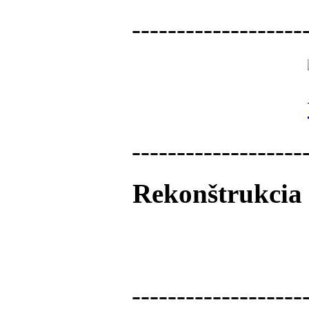
-------------------
-------------------
Rekonštrukcia 
-------------------