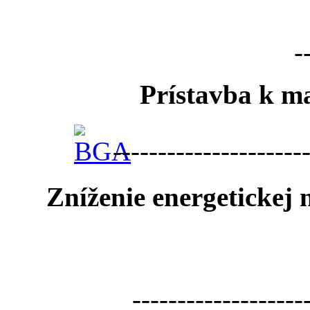
-
Prístavba k ma
---------------------
Zníženie energetickej
-------------------