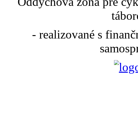
Oddychová zóna pre cyk
tábor
- realizované s fina
samospr