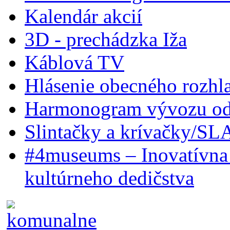
Kalendár akcií
3D - prechádzka Iža
Káblová TV
Hlásenie obecného rozhl
Harmonogram vývozu odp
Slintačky a krívačky/SL
#4museums – Inovatívna 
kultúrneho dedičstva