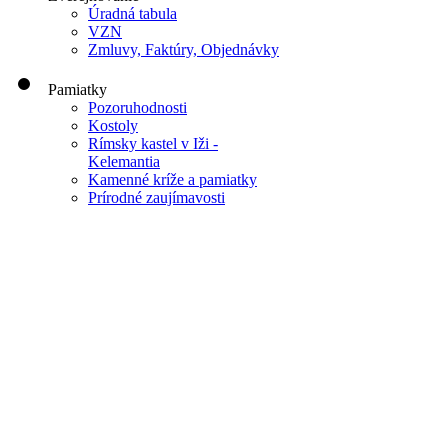
Úradná tabula
VZN
Zmluvy, Faktúry, Objednávky
Pamiatky
Pozoruhodnosti
Kostoly
Rímsky kastel v Iži -
Kelemantia
Kamenné kríže a pamiatky
Prírodné zaujímavosti