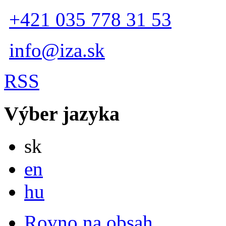
+421 035 778 31 53
info@iza.sk
RSS
Výber jazyka
Slovensky
sk
English
en
Magyar
hu
Rovno na obsah