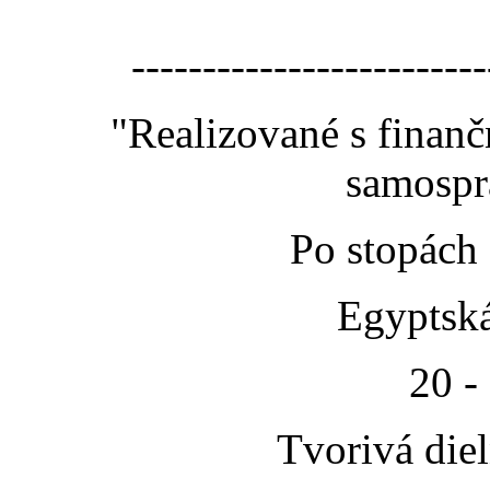
-------------------------
"Realizované s finan
samospr
Po stopách
Egyptská
20 -
Tvorivá die