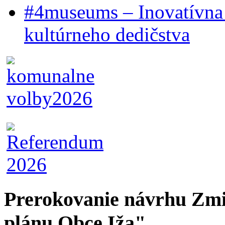
#4museums – Inovatívna 
kultúrneho dedičstva
Prerokovanie návrhu Zmi
plánu Obce Iža"