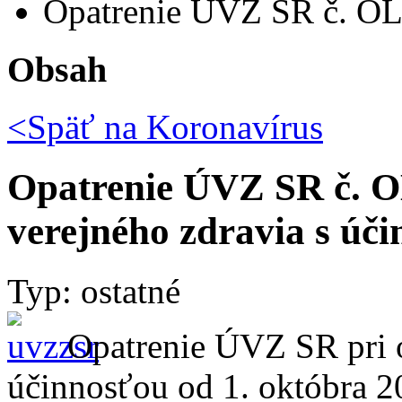
Opatrenie ÚVZ SR č. OLP
Obsah
<Späť na
Koronavírus
Opatrenie ÚVZ SR č. O
verejného zdravia s úč
Typ: ostatné
Opatrenie ÚVZ SR pri o
účinnosťou od 1. októbra 2