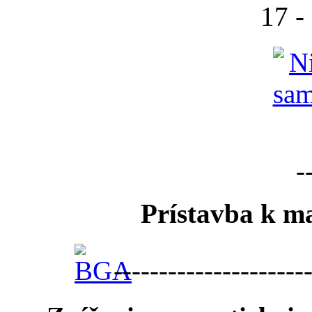
17 -
-
Prístavba k ma
---------------------