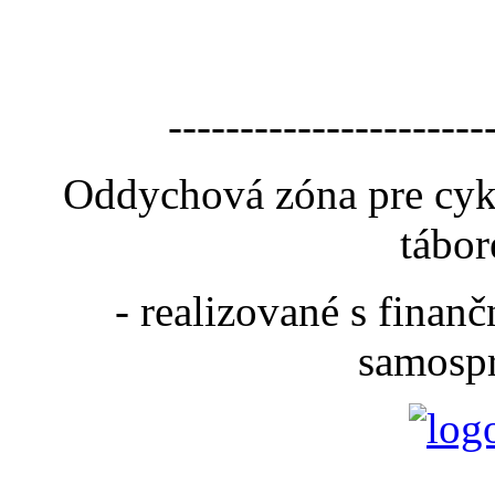
----------------------
Oddychová zóna pre cyk
tábor
- realizované s fina
samospr