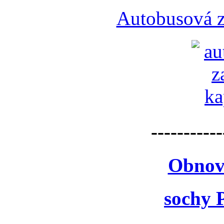
Autobusová z
-----------
Obnov
sochy 