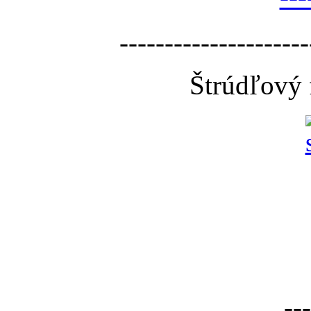
---------------------
Štrúdľový 
---