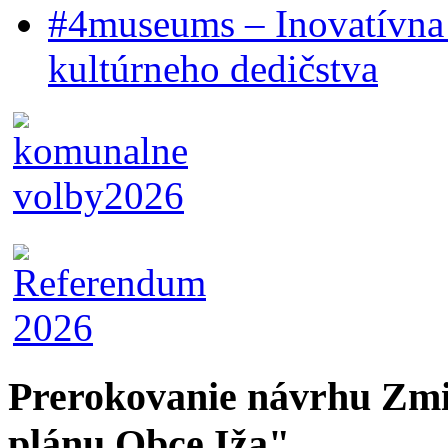
#4museums – Inovatívna 
kultúrneho dedičstva
Prerokovanie návrhu Zmi
plánu Obce Iža"