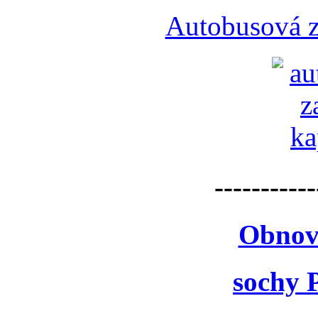
Autobusová z
-----------
Obnov
sochy 