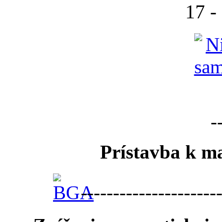
17 -
-
Prístavba k ma
---------------------