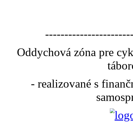
----------------------
Oddychová zóna pre cyk
tábor
- realizované s fina
samospr