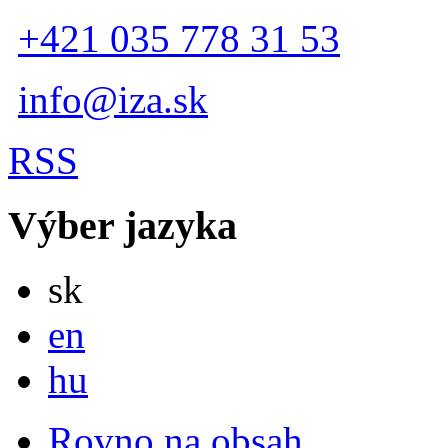
+421 035 778 31 53
info@iza.sk
RSS
Výber jazyka
Slovensky
sk
English
en
Magyar
hu
Rovno na obsah