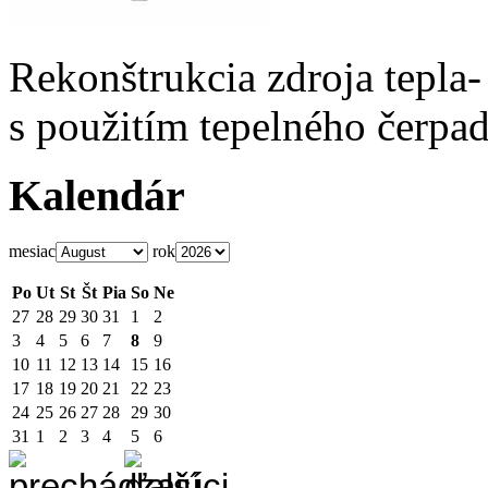
Rekonštrukcia zdroja tepla-
s použitím tepelného čerpad
Kalendár
mesiac
rok
Po
Ut
St
Št
Pia
So
Ne
27
28
29
30
31
1
2
3
4
5
6
7
8
9
10
11
12
13
14
15
16
17
18
19
20
21
22
23
24
25
26
27
28
29
30
31
1
2
3
4
5
6