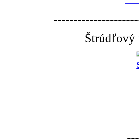
---------------------
Štrúdľový 
---