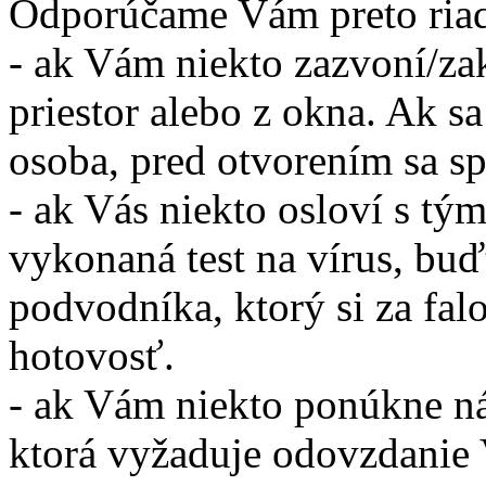
Odporúčame Vám preto riadi
- ak Vám niekto zazvoní/zak
priestor alebo z okna. Ak 
osoba, pred otvorením sa spý
- ak Vás niekto osloví s tým
vykonaná test na vírus, buď
podvodníka, ktorý si za fal
hotovosť.
- ak Vám niekto ponúkne n
ktorá vyžaduje odovzdanie V