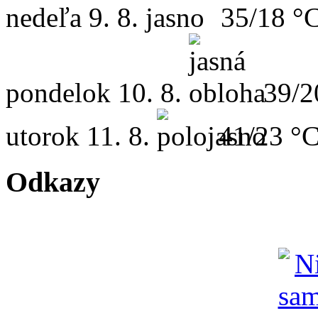
nedeľa
9. 8.
35/18 °
pondelok
10. 8.
39/2
utorok
11. 8.
41/23 °
Odkazy