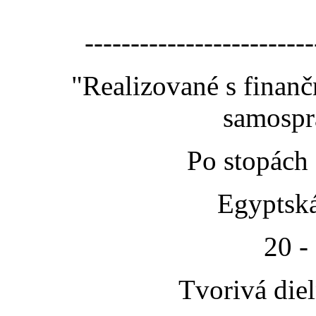
-------------------------
"Realizované s finan
samospr
Po stopách
Egyptská
20 -
Tvorivá die