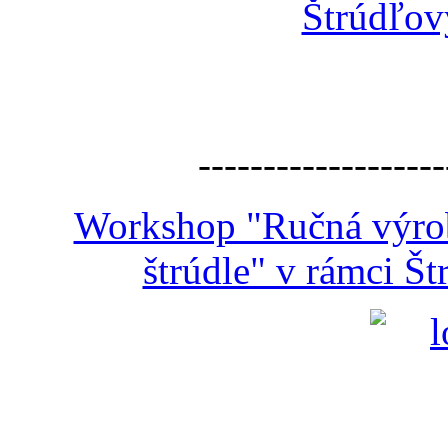
Štrúdľov
-------------------
Workshop "Ručná výroba
štrúdle" v rámci Š