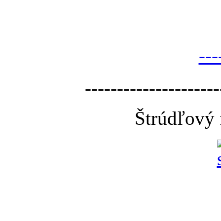
---
---------------------
Štrúdľový 