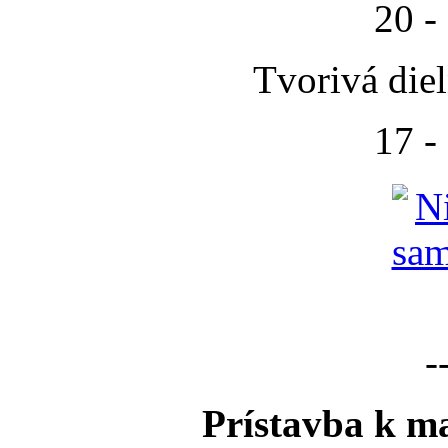
20 -
Tvorivá die
17 -
-
Prístavba k ma