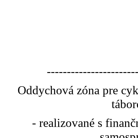
----------------------
Oddychová zóna pre cyk
tábor
- realizované s fina
samospr