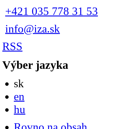
+421 035 778 31 53
info@iza.sk
RSS
Výber jazyka
Slovensky
sk
English
en
Magyar
hu
Rovno na obsah