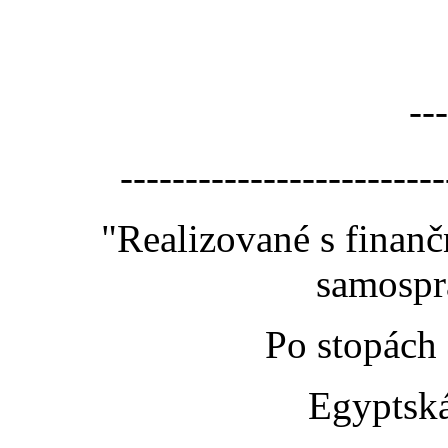
---
-------------------------
"Realizované s finan
samospr
Po stopách
Egyptská