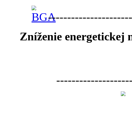
---------------------
Zníženie energetickej
-------------------