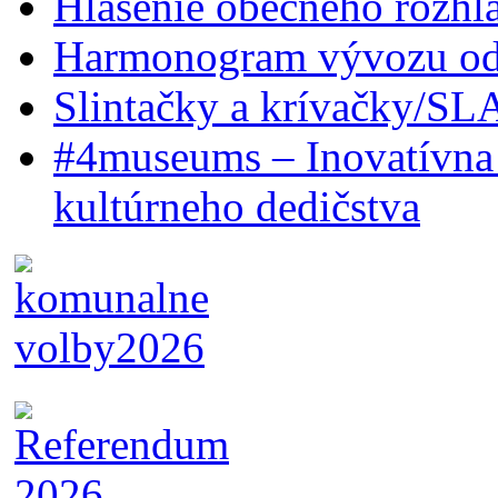
Hlásenie obecného rozhl
Harmonogram vývozu odp
Slintačky a krívačky/SL
#4museums – Inovatívna 
kultúrneho dedičstva