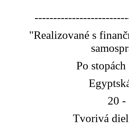
-------------------------
"Realizované s finan
samospr
Po stopách
Egyptská
20 -
Tvorivá die