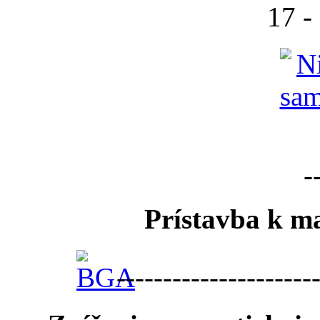
17 -
-
Prístavba k ma
---------------------