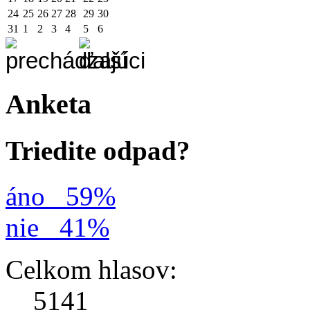
24
25
26
27
28
29
30
31
1
2
3
4
5
6
Anketa
Triedite odpad?
áno
59%
nie
41%
Celkom hlasov:
5141