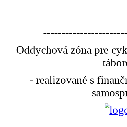
----------------------
Oddychová zóna pre cyk
tábor
- realizované s fina
samospr