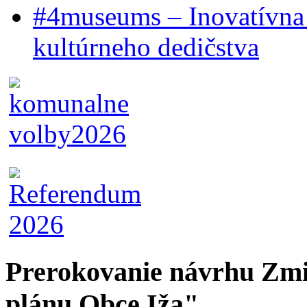
#4museums – Inovatívna 
kultúrneho dedičstva
Prerokovanie návrhu Zmi
plánu Obce Iža"