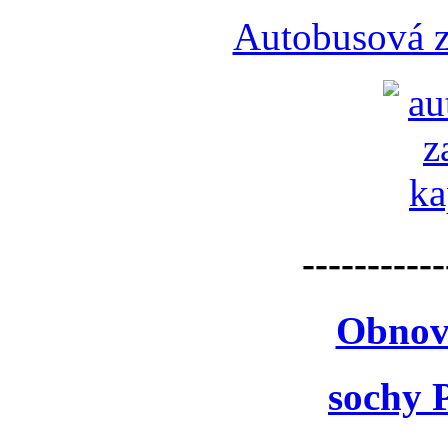
Autobusová z
-----------
Obnov
sochy 