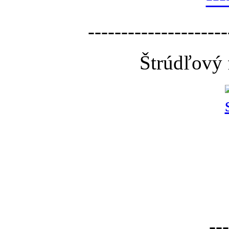
---------------------
Štrúdľový 
---