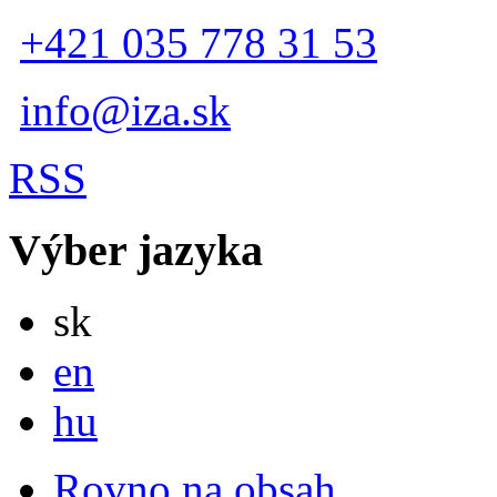
+421 035 778 31 53
info@iza.sk
RSS
Výber jazyka
Slovensky
sk
English
en
Magyar
hu
Rovno na obsah