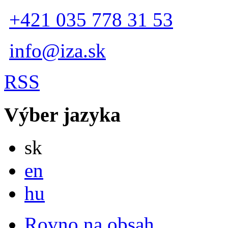
+421 035 778 31 53
info@iza.sk
RSS
Výber jazyka
Slovensky
sk
English
en
Magyar
hu
Rovno na obsah