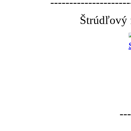
---------------------
Štrúdľový 
---