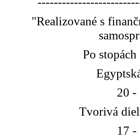
-------------------------
"Realizované s finan
samospr
Po stopách
Egyptská
20 -
Tvorivá die
17 -