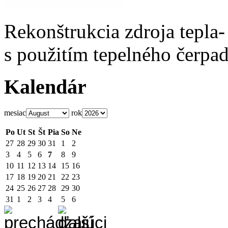
Rekonštrukcia zdroja tepla-
s použitím tepelného čerpad
Kalendár
mesiac
rok
Po
Ut
St
Št
Pia
So
Ne
27
28
29
30
31
1
2
3
4
5
6
7
8
9
10
11
12
13
14
15
16
17
18
19
20
21
22
23
24
25
26
27
28
29
30
31
1
2
3
4
5
6