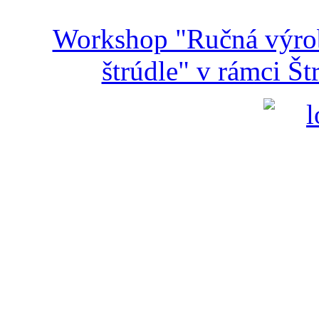
Workshop "Ručná výroba
štrúdle" v rámci Š