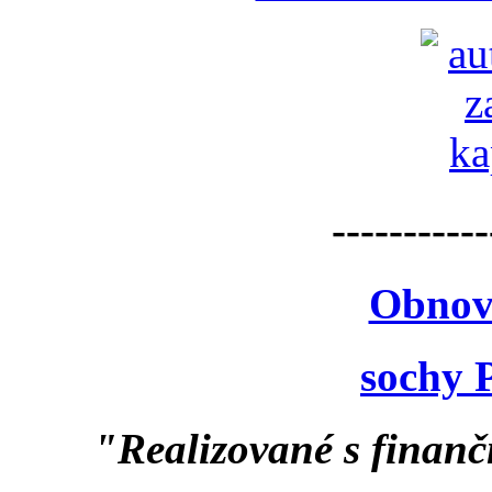
-----------
Obnov
sochy 
"Realizované s finan