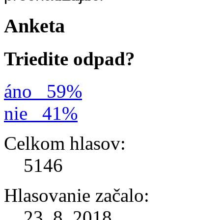
Anketa
Triedite odpad?
áno
59%
nie
41%
Celkom hlasov:
5146
Hlasovanie začalo:
23. 8. 2018