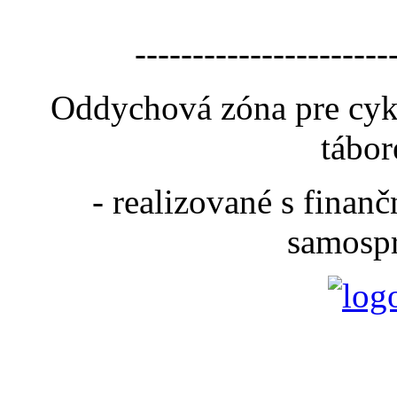
----------------------
Oddychová zóna pre cyk
tábor
- realizované s fina
samospr