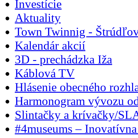
Investície
Aktuality
Town Twinnig - Štrúdľov
Kalendár akcií
3D - prechádzka Iža
Káblová TV
Hlásenie obecného rozhl
Harmonogram vývozu odp
Slintačky a krívačky/SL
#4museums – Inovatívna 