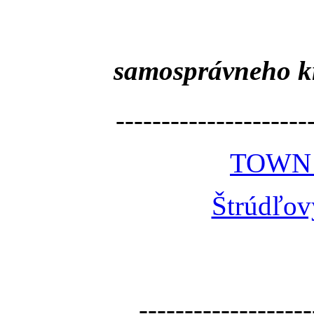
samosprávneho k
---------------------
TOWN
Štrúdľov
-------------------