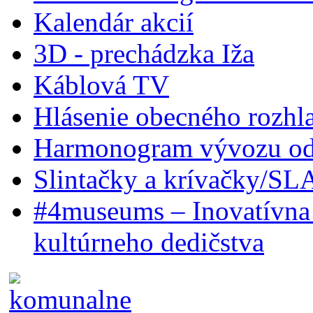
Kalendár akcií
3D - prechádzka Iža
Káblová TV
Hlásenie obecného rozhl
Harmonogram vývozu odp
Slintačky a krívačky/SL
#4museums – Inovatívna 
kultúrneho dedičstva