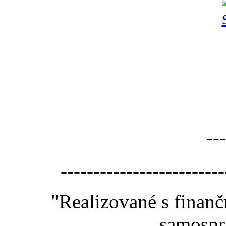
---
-------------------------
"Realizované s finan
samospr