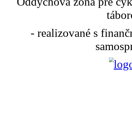
Oddychová zóna pre cyk
tábor
- realizované s fina
samospr