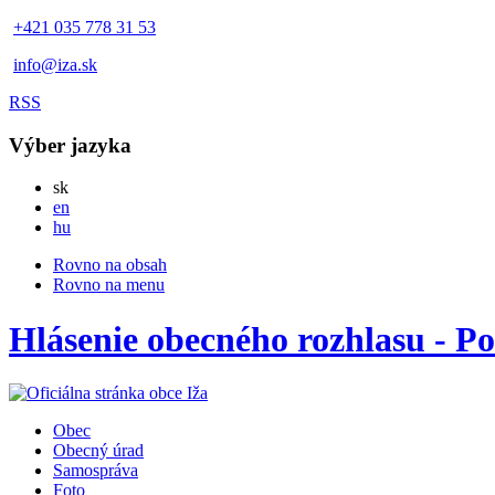
+421 035 778 31 53
info@iza.sk
RSS
Výber jazyka
Slovensky
sk
English
en
Magyar
hu
Rovno na obsah
Rovno na menu
Hlásenie obecného rozhlasu - Po
Obec
Obecný úrad
Samospráva
Foto