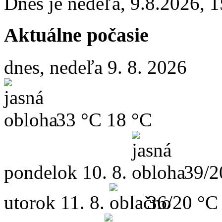
Dnes je
nedeľa
,
9.8.2026
,
1
Aktuálne počasie
dnes, nedeľa 9. 8. 2026
33 °C
18 °C
pondelok
10. 8.
39/2
utorok
11. 8.
36/20 °C