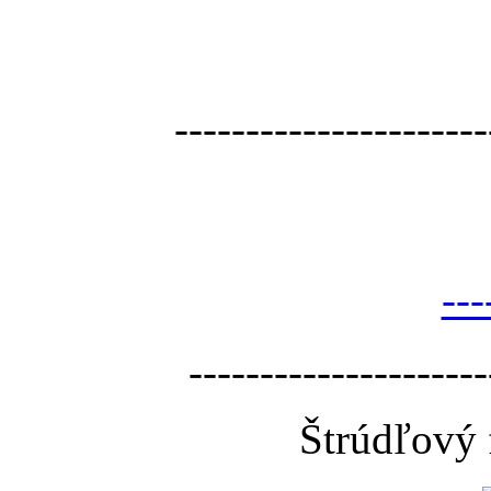
----------------------
---
---------------------
Štrúdľový 