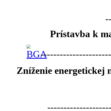
-
Prístavba k ma
---------------------
Zníženie energetickej
-------------------