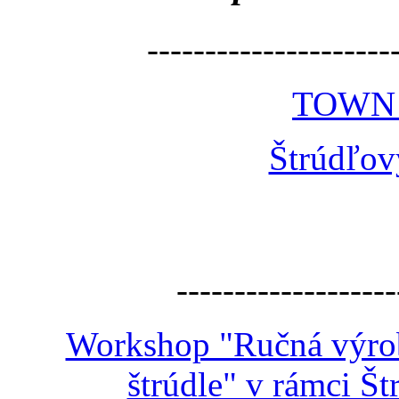
---------------------
TOWN
Štrúdľov
-------------------
Workshop "Ručná výroba
štrúdle" v rámci Š