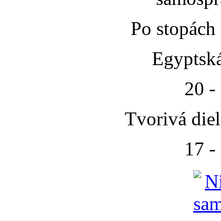
Po stopách
Egyptská
20 -
Tvorivá die
17 -