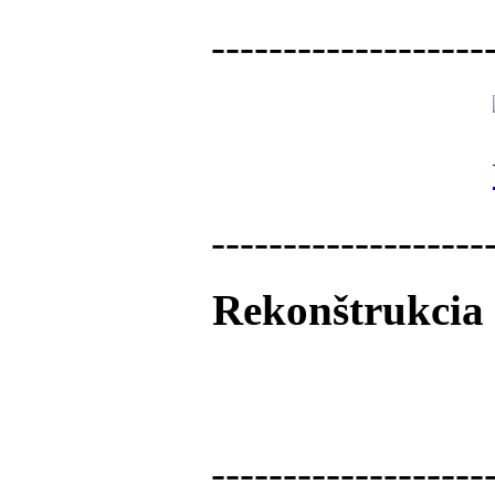
-------------------
-------------------
Rekonštrukcia 
-------------------