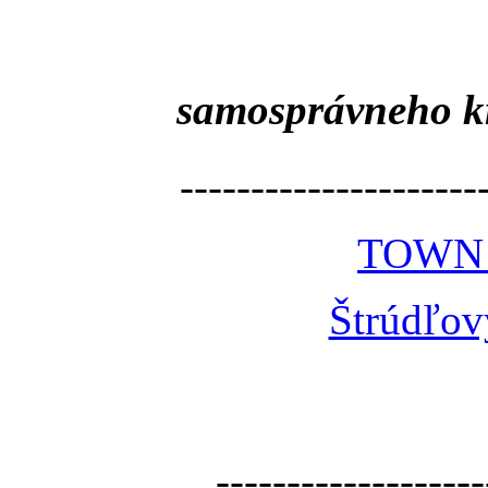
samosprávneho k
---------------------
TOWN
Štrúdľov
-------------------