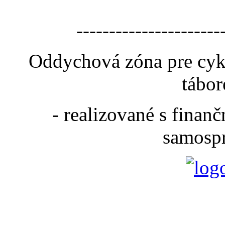
----------------------
Oddychová zóna pre cyk
tábor
- realizované s fina
samospr