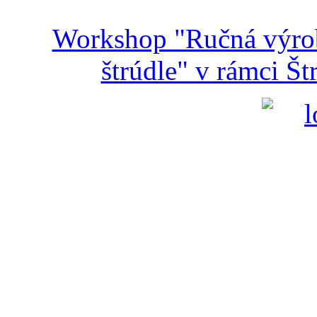
Workshop "Ručná výroba
štrúdle" v rámci Š