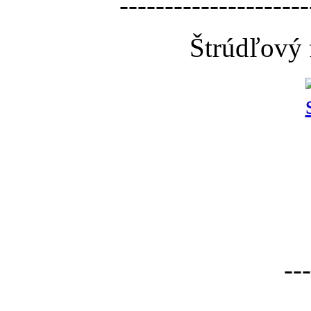
---------------------
Štrúdľový 
---