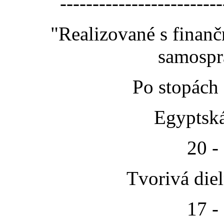
-------------------------
"Realizované s finan
samospr
Po stopách
Egyptská
20 -
Tvorivá die
17 -