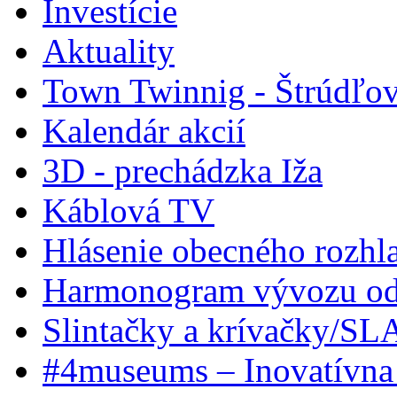
Investície
Aktuality
Town Twinnig - Štrúdľov
Kalendár akcií
3D - prechádzka Iža
Káblová TV
Hlásenie obecného rozhl
Harmonogram vývozu odp
Slintačky a krívačky/SL
#4museums – Inovatívna 