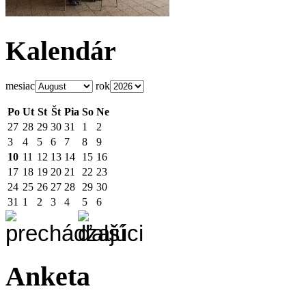
Kalendár
mesiac
rok
Po
Ut
St
Št
Pia
So
Ne
27
28
29
30
31
1
2
3
4
5
6
7
8
9
10
11
12
13
14
15
16
17
18
19
20
21
22
23
24
25
26
27
28
29
30
31
1
2
3
4
5
6
Anketa