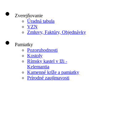
Zverejňovanie
Úradná tabula
VZN
Zmluvy, Faktúry, Objednávky
Pamiatky
Pozoruhodnosti
Kostoly
Rímsky kastel v Iži -
Kelemantia
Kamenné kríže a pamiatky
Prírodné zaujímavosti