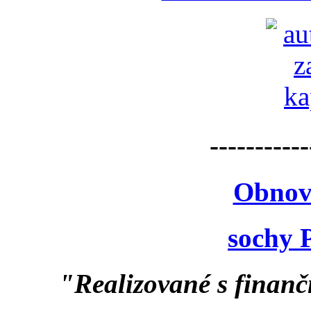
-----------
Obnov
sochy 
"Realizované s finan