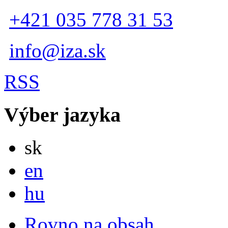
+421 035 778 31 53
info@iza.sk
RSS
Výber jazyka
Slovensky
sk
English
en
Magyar
hu
Rovno na obsah