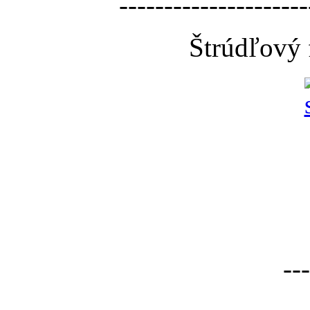
---------------------
Štrúdľový 
---