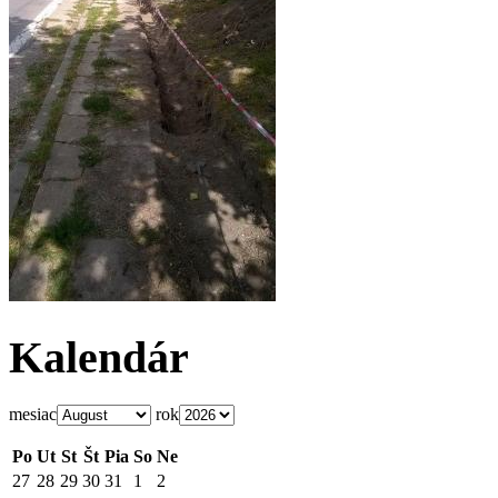
Kalendár
mesiac
rok
Po
Ut
St
Št
Pia
So
Ne
27
28
29
30
31
1
2