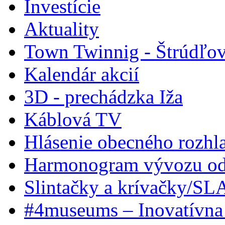
Investície
Aktuality
Town Twinnig - Štrúdľov
Kalendár akcií
3D - prechádzka Iža
Káblová TV
Hlásenie obecného rozhl
Harmonogram vývozu odp
Slintačky a krívačky/SL
#4museums – Inovatívna 