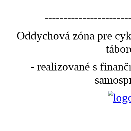
----------------------
Oddychová zóna pre cyk
tábor
- realizované s fina
samospr