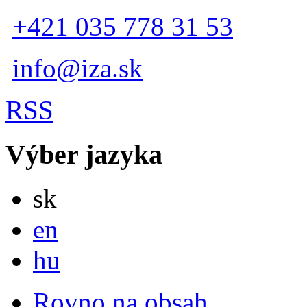
+421 035 778 31 53
info@iza.sk
RSS
Výber jazyka
Slovensky
sk
English
en
Magyar
hu
Rovno na obsah