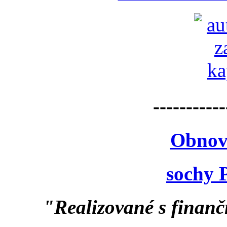
-----------
Obnov
sochy 
"Realizované s finan