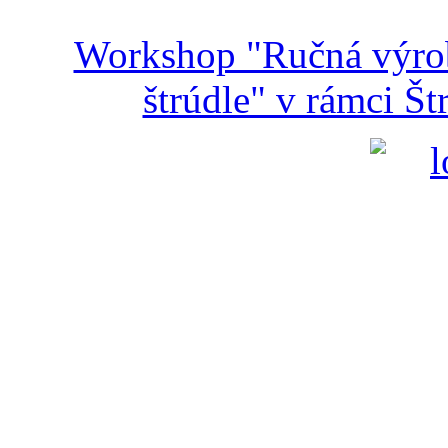
Workshop "Ručná výroba
štrúdle" v rámci Š