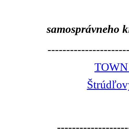
samosprávneho k
---------------------
TOWN
Štrúdľov
-------------------