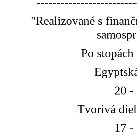
-------------------------
"Realizované s finan
samospr
Po stopách
Egyptská
20 -
Tvorivá die
17 -