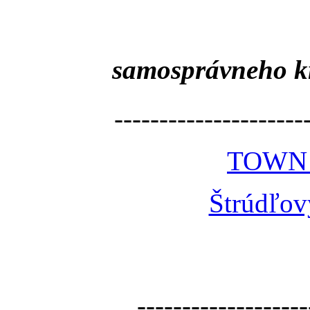
samosprávneho k
---------------------
TOWN
Štrúdľov
-------------------