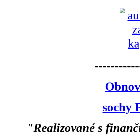
-----------
Obnov
sochy 
"Realizované s finan