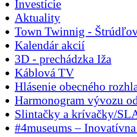
Investície
Aktuality
Town Twinnig - Štrúdľov
Kalendár akcií
3D - prechádzka Iža
Káblová TV
Hlásenie obecného rozhl
Harmonogram vývozu odp
Slintačky a krívačky/SL
#4museums – Inovatívna 