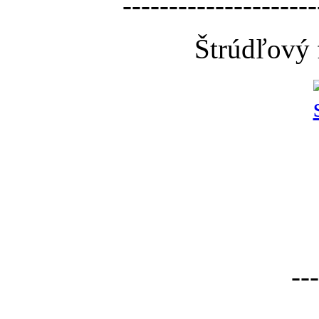
---------------------
Štrúdľový 
---