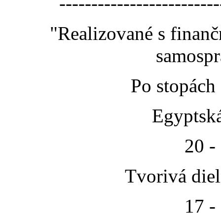
-------------------------
"Realizované s finan
samospr
Po stopách
Egyptská
20 -
Tvorivá die
17 -