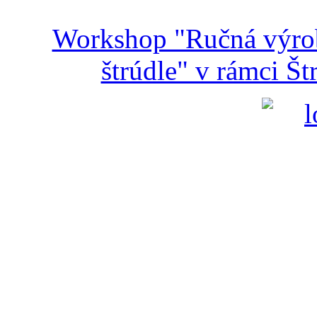
Workshop "Ručná výroba
štrúdle" v rámci Š