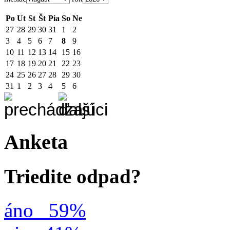
Po
Ut
St
Št
Pia
So
Ne
27
28
29
30
31
1
2
3
4
5
6
7
8
9
10
11
12
13
14
15
16
17
18
19
20
21
22
23
24
25
26
27
28
29
30
31
1
2
3
4
5
6
Anketa
Triedite odpad?
áno
59%