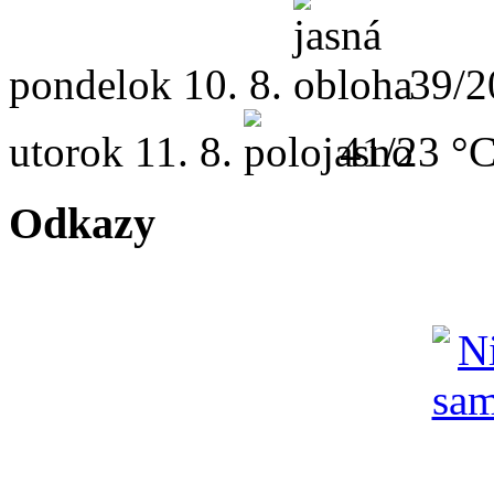
pondelok
10. 8.
39/2
utorok
11. 8.
41/23 °
Odkazy