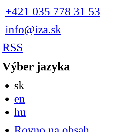
+421 035 778 31 53
info@iza.sk
RSS
Výber jazyka
Slovensky
sk
English
en
Magyar
hu
Rovno na obsah