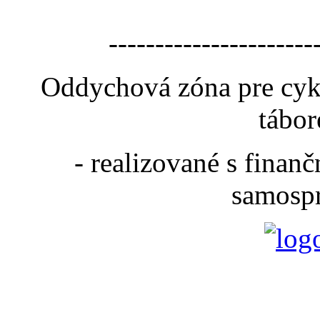
----------------------
Oddychová zóna pre cyk
tábor
- realizované s fina
samospr