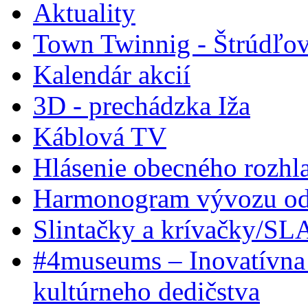
Aktuality
Town Twinnig - Štrúdľov
Kalendár akcií
3D - prechádzka Iža
Káblová TV
Hlásenie obecného rozhl
Harmonogram vývozu odp
Slintačky a krívačky/SL
#4museums – Inovatívna 
kultúrneho dedičstva