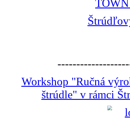
TOWN
Štrúdľov
-------------------
Workshop "Ručná výroba
štrúdle" v rámci Š