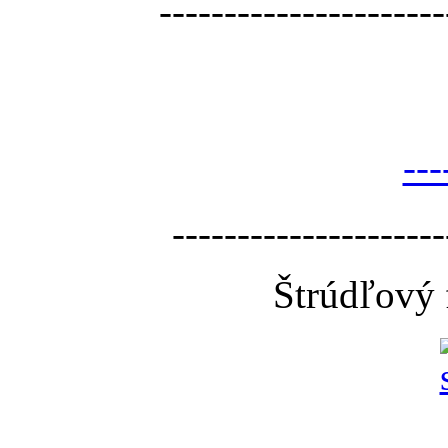
----------------------
---
---------------------
Štrúdľový 