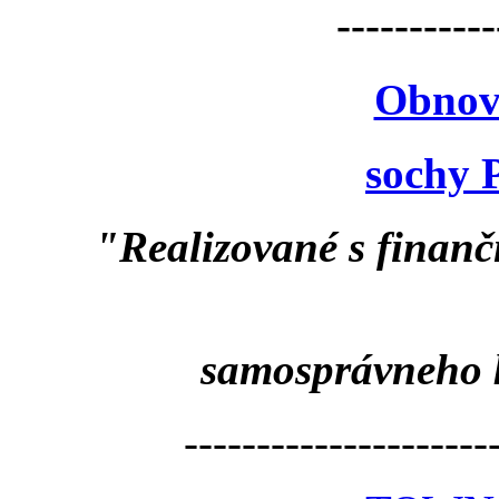
-----------
Obnov
sochy 
"Realizované s finan
samosprávneho 
---------------------