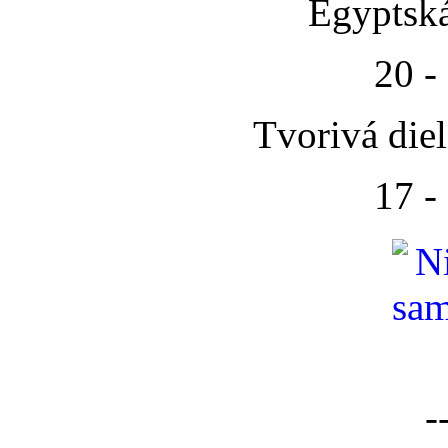
Egyptská
20 -
Tvorivá die
17 -
-