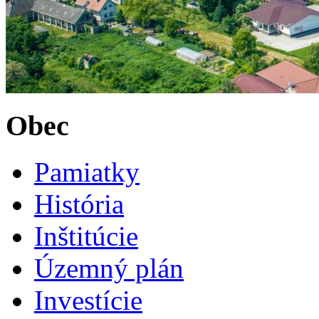
Obec
Pamiatky
História
Inštitúcie
Územný plán
Investície