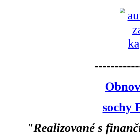
-----------
Obnov
sochy 
"Realizované s finan