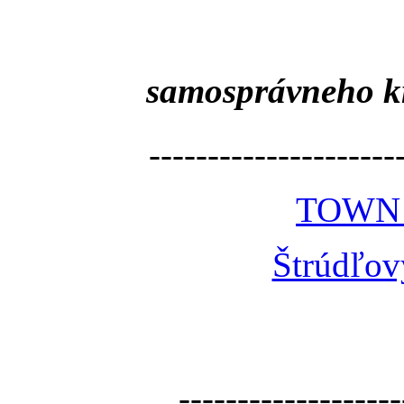
samosprávneho k
---------------------
TOWN
Štrúdľov
-------------------