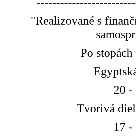
-------------------------
"Realizované s finan
samospr
Po stopách
Egyptská
20 -
Tvorivá die
17 -