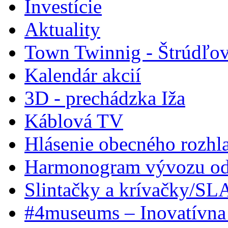
Investície
Aktuality
Town Twinnig - Štrúdľov
Kalendár akcií
3D - prechádzka Iža
Káblová TV
Hlásenie obecného rozhl
Harmonogram vývozu odp
Slintačky a krívačky/SL
#4museums – Inovatívna 