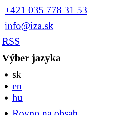
+421 035 778 31 53
info@iza.sk
RSS
Výber jazyka
Slovensky
sk
English
en
Magyar
hu
Rovno na obsah