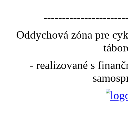
----------------------
Oddychová zóna pre cyk
tábor
- realizované s fina
samospr