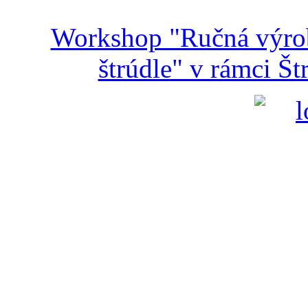
Workshop "Ručná výroba
štrúdle" v rámci Š