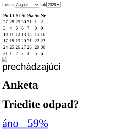
mesiac
rok
Po
Ut
St
Št
Pia
So
Ne
27
28
29
30
31
1
2
3
4
5
6
7
8
9
10
11
12
13
14
15
16
17
18
19
20
21
22
23
24
25
26
27
28
29
30
31
1
2
3
4
5
6
Anketa
Triedite odpad?
áno
59%