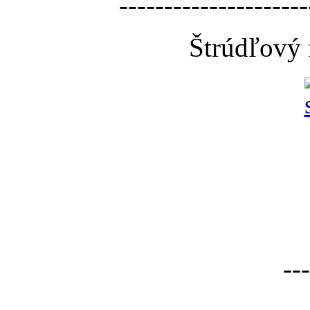
---------------------
Štrúdľový 
---