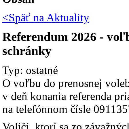
<Späť na
Aktuality
Referendum 2026 - voľb
schránky
Typ: ostatné
O voľbu do prenosnej vole
v deň konania referenda p
na telefónnom čísle 09113
Voliči, ktorí sa zo závažný